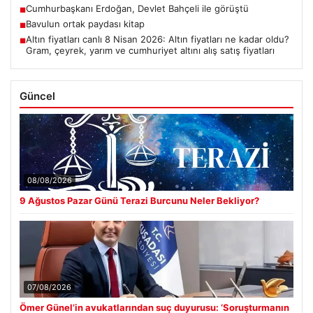
Cumhurbaşkanı Erdoğan, Devlet Bahçeli ile görüştü
■
Bavulun ortak paydası kitap
■
Altın fiyatları canlı 8 Nisan 2026: Altın fiyatları ne kadar oldu?
■
Gram, çeyrek, yarım ve cumhuriyet altını alış satış fiyatları
Güncel
08/08/2026
9 Ağustos Pazar Günü Terazi Burcunu Neler Bekliyor?
07/08/2026
Ömer Günel’in avukatlarından suç duyurusu: ‘Soruşturmanın