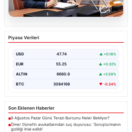
07.08.2026
Ömer Günel’in avukatlarından suç
Piyasa Verileri
duyurusu: ‘Soruşturmanın gizliliği ihlal
edildi’
USD
47.74
▲ +0.18%
EUR
55.25
▲ +0.32%
ALTIN
6660.6
▲ +2.59%
BTC
3084168
▼ -0.34%
Son Eklenen Haberler
9 Ağustos Pazar Günü Terazi Burcunu Neler Bekliyor?
■
Ömer Günel’in avukatlarından suç duyurusu: ‘Soruşturmanın
■
gizliliği ihlal edildi’