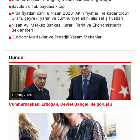
■
Bavulun ortak paydası kitap
■
Altın fiyatları canlı 8 Nisan 2026: Altın fiyatları ne kadar oldu?
■
Gram, çeyrek, yarım ve cumhuriyet altını alış satış fiyatları
Nisan Ayı Merkez Bankası Kararı: Tarih ve Ekonomistlerin
■
Beklentileri
Outdoor Mutfaklar ve Prestijli Yaşam Mekanları
■
Güncel
06/08/2026
Cumhurbaşkanı Erdoğan, Devlet Bahçeli ile görüştü