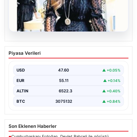
06.08.2026
Bavulun ortak paydası kitap
Piyasa Verileri
Çocukluğundan bu yana aynı anda birkaç kitap
okuduğunu söyleyen Şahin, Türkçe’nin yanı sıra bildiği…
USD
47.60
▲ +0.05%
EUR
55.11
▲ +0.14%
ALTIN
6522.3
▲ +0.40%
BTC
3075132
▲ +0.84%
Son Eklenen Haberler
Cumhurbaşkanı Erdoğan, Devlet Bahçeli ile görüştü