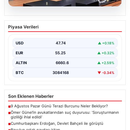
07.08.2026
Ömer Günel’in avukatlarından suç
Piyasa Verileri
duyurusu: ‘Soruşturmanın gizliliği ihlal
edildi’
USD
47.74
▲ +0.18%
EUR
55.25
▲ +0.32%
ALTIN
6660.6
▲ +2.59%
BTC
3084168
▼ -0.34%
Son Eklenen Haberler
9 Ağustos Pazar Günü Terazi Burcunu Neler Bekliyor?
■
Ömer Günel’in avukatlarından suç duyurusu: ‘Soruşturmanın
■
gizliliği ihlal edildi’
Cumhurbaşkanı Erdoğan, Devlet Bahçeli ile görüştü
■
Bavulun ortak paydası kitap