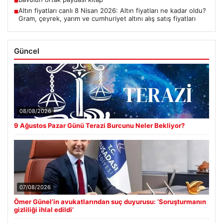
■
Altın fiyatları canlı 8 Nisan 2026: Altın fiyatları ne kadar oldu?
■
Gram, çeyrek, yarım ve cumhuriyet altını alış satış fiyatları
Güncel
08/08/2026
9 Ağustos Pazar Günü Terazi Burcunu Neler Bekliyor?
07/08/2026
Ömer Günel’in avukatlarından suç duyurusu: ‘Soruşturmanın
gizliliği ihlal edildi’