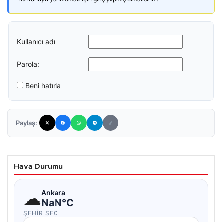
Kullanıcı adı:
Parola:
Beni hatırla
Paylaş:
Hava Durumu
☁
Ankara
NaN°C
ŞEHIR SEÇ