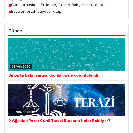
Cumhurbaşkanı Erdoğan, Devlet Bahçeli ile görüştü
■
Bavulun ortak paydası kitap
■
Güncel
09/08/2026
Sinop’ta kefal sürüsü dronla böyle görüntülendi
08/08/2026
9 Ağustos Pazar Günü Terazi Burcunu Neler Bekliyor?