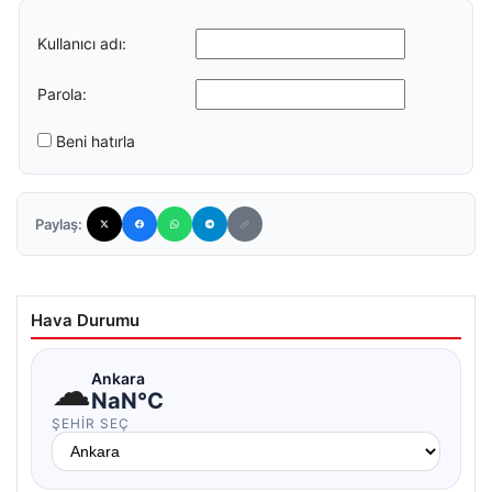
Kullanıcı adı:
Parola:
Beni hatırla
Paylaş:
Hava Durumu
☁
Ankara
NaN°C
ŞEHIR SEÇ