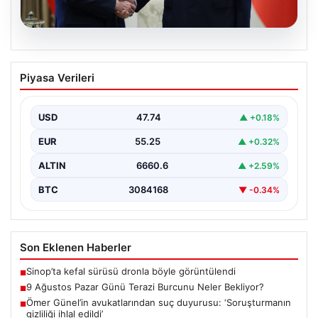
06.08.2026
Cumhurbaşkanı Erdoğan, Devlet
Piyasa Verileri
Bahçeli ile görüştü
USD
47.74
▲ +0.18%
EUR
55.25
▲ +0.32%
ALTIN
6660.6
▲ +2.59%
BTC
3084168
▼ -0.34%
Son Eklenen Haberler
Sinop’ta kefal sürüsü dronla böyle görüntülendi
■
9 Ağustos Pazar Günü Terazi Burcunu Neler Bekliyor?
■
Ömer Günel’in avukatlarından suç duyurusu: ‘Soruşturmanın
■
gizliliği ihlal edildi’