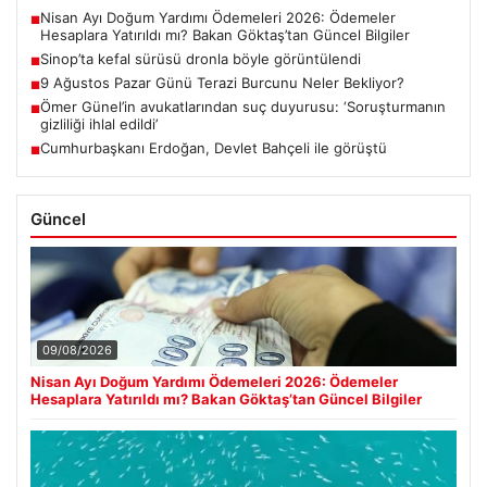
Nisan Ayı Doğum Yardımı Ödemeleri 2026: Ödemeler
■
Hesaplara Yatırıldı mı? Bakan Göktaş’tan Güncel Bilgiler
Sinop’ta kefal sürüsü dronla böyle görüntülendi
■
9 Ağustos Pazar Günü Terazi Burcunu Neler Bekliyor?
■
Ömer Günel’in avukatlarından suç duyurusu: ‘Soruşturmanın
■
gizliliği ihlal edildi’
Cumhurbaşkanı Erdoğan, Devlet Bahçeli ile görüştü
■
Güncel
09/08/2026
Nisan Ayı Doğum Yardımı Ödemeleri 2026: Ödemeler
Hesaplara Yatırıldı mı? Bakan Göktaş’tan Güncel Bilgiler