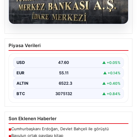
04.08.2026
Nisan Ayı Merkez Bankası Kararı: Tarih
Piyasa Verileri
ve Ekonomistlerin Beklentileri
Türkiye Cumhuriyet Merkez Bankası Para Politikası
Kurulu'nun Nisan ayı faiz kararını açıklamak üzere
USD
47.60
▲ +0.05%
gerçekleştireceği…
EUR
55.11
▲ +0.14%
ALTIN
6522.3
▲ +0.40%
BTC
3075132
▲ +0.84%
Son Eklenen Haberler
Cumhurbaşkanı Erdoğan, Devlet Bahçeli ile görüştü
■
Bavulun ortak paydası kitap
■