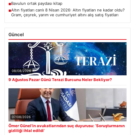
Bavulun ortak paydası kitap
■
Altın fiyatları canlı 8 Nisan 2026: Altın fiyatları ne kadar oldu?
■
Gram, çeyrek, yarım ve cumhuriyet altını alış satış fiyatları
Güncel
08/08/2026
9 Ağustos Pazar Günü Terazi Burcunu Neler Bekliyor?
07/08/2026
Ömer Günel’in avukatlarından suç duyurusu: ‘Soruşturmanın
gizliliği ihlal edildi’