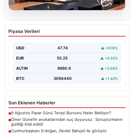
07.08.2026
Ömer Günel’in avukatlarından suç
Piyasa Verileri
duyurusu: ‘Soruşturmanın gizliliği ihlal
edildi’
USD
47.74
▲ +0.18%
EUR
55.25
▲ +0.32%
ALTIN
6660.6
▲ +2.59%
BTC
3094440
▲ +1.42%
Son Eklenen Haberler
9 Ağustos Pazar Günü Terazi Burcunu Neler Bekliyor?
■
Ömer Günel’in avukatlarından suç duyurusu: ‘Soruşturmanın
■
gizliliği ihlal edildi’
Cumhurbaşkanı Erdoğan, Devlet Bahçeli ile görüştü
■