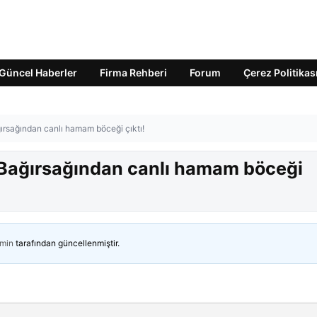
Güncel Haberler
Firma Rehberi
Forum
Çerez Politikas
ırsağından canlı hamam böceği çıktı!
 Bağırsağından canlı hamam böceği
min
tarafından güncellenmiştir.