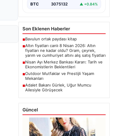
BTC
3075132
▲ +0.84%
Son Eklenen Haberler
Bavulun ortak paydası kitap
■
Altın fiyatları canlı 8 Nisan 2026: Altın
■
fiyatları ne kadar oldu? Gram, çeyrek,
yarım ve cumhuriyet altını alış satış fiyatları
Nisan Ayı Merkez Bankası Kararı: Tarih ve
■
Ekonomistlerin Beklentileri
Outdoor Mutfaklar ve Prestijli Yaşam
■
Mekanları
Adalet Bakanı Gürlek, Uğur Mumcu
■
Ailesiyle Görüşecek
Güncel