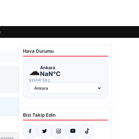
ı
Hava Durumu
☁
Ankara
NaN°C
ŞEHIR SEÇ
Bizi Takip Edin
#19256