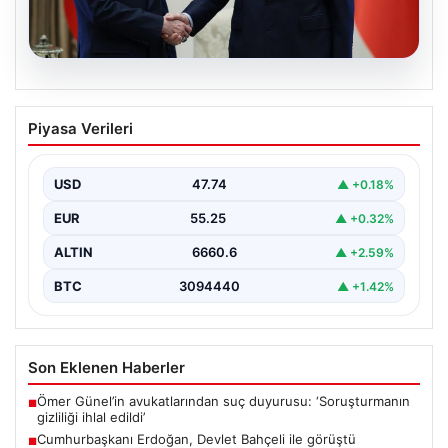
06.08.2026
Cumhurbaşkanı Erdoğan, Devlet
Piyasa Verileri
Bahçeli ile görüştü
USD
47.74
▲ +0.18%
EUR
55.25
▲ +0.32%
ALTIN
6660.6
▲ +2.59%
BTC
3094440
▲ +1.42%
Son Eklenen Haberler
Ömer Günel’in avukatlarından suç duyurusu: ‘Soruşturmanın
■
gizliliği ihlal edildi’
Cumhurbaşkanı Erdoğan, Devlet Bahçeli ile görüştü
■