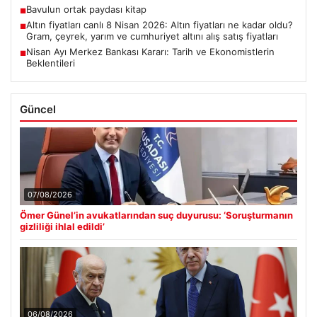
Bavulun ortak paydası kitap
■
Altın fiyatları canlı 8 Nisan 2026: Altın fiyatları ne kadar oldu?
■
Gram, çeyrek, yarım ve cumhuriyet altını alış satış fiyatları
Nisan Ayı Merkez Bankası Kararı: Tarih ve Ekonomistlerin
■
Beklentileri
Güncel
07/08/2026
Ömer Günel’in avukatlarından suç duyurusu: ‘Soruşturmanın
gizliliği ihlal edildi’
06/08/2026