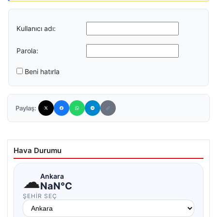
Kullanıcı adı:
Parola:
Beni hatırla
Paylaş:
Hava Durumu
☁
Ankara
NaN°C
ŞEHIR SEÇ