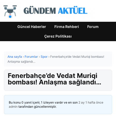
Güncel Haberler
Firma Rehberi
Forum
Çerez Politikası
Ana sayfa
›
Forumlar
›
Spor
›
Fenerbahçe’de Vedat Muriqi bombası!
Anlaşma sağlandı…
Fenerbahçe’de Vedat Muriqi
bombası! Anlaşma sağlandı…
Bu konu 0 yanıt içerir, 1 izleyen vardır ve en son
2 ay 1 hafta önce
admin
tarafından güncellenmiştir.