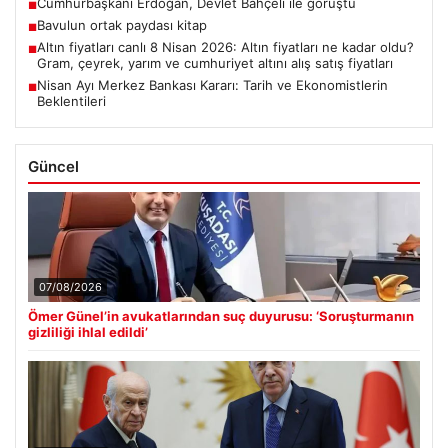
Cumhurbaşkanı Erdoğan, Devlet Bahçeli ile görüştü
■
Bavulun ortak paydası kitap
■
Altın fiyatları canlı 8 Nisan 2026: Altın fiyatları ne kadar oldu?
■
Gram, çeyrek, yarım ve cumhuriyet altını alış satış fiyatları
Nisan Ayı Merkez Bankası Kararı: Tarih ve Ekonomistlerin
■
Beklentileri
Güncel
07/08/2026
Ömer Günel’in avukatlarından suç duyurusu: ‘Soruşturmanın
gizliliği ihlal edildi’