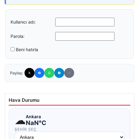
Kullanıcı adı:
Parola:
Beni hatırla
Paylaş:
Hava Durumu
☁
Ankara
NaN°C
ŞEHIR SEÇ