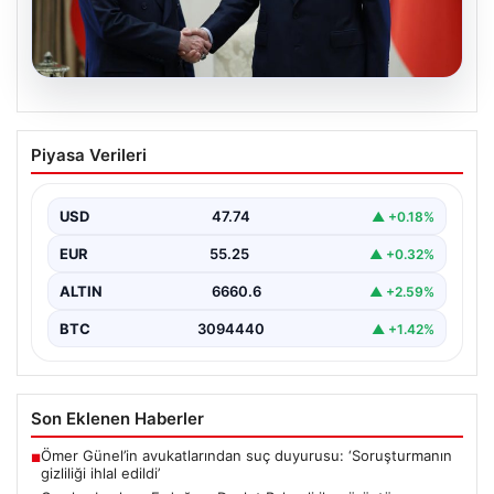
06.08.2026
Cumhurbaşkanı Erdoğan, Devlet
Piyasa Verileri
Bahçeli ile görüştü
USD
47.74
▲ +0.18%
EUR
55.25
▲ +0.32%
ALTIN
6660.6
▲ +2.59%
BTC
3094440
▲ +1.42%
Son Eklenen Haberler
Ömer Günel’in avukatlarından suç duyurusu: ‘Soruşturmanın
■
gizliliği ihlal edildi’