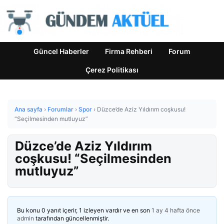
Güncel Haberler
Firma Rehberi
Forum
Çerez Politikası
Ana sayfa
›
Forumlar
›
Spor
›
Düzce’de Aziz Yıldırım coşkusu!
“Seçilmesinden mutluyuz”
Düzce’de Aziz Yıldırım
coşkusu! “Seçilmesinden
mutluyuz”
Bu konu 0 yanıt içerir, 1 izleyen vardır ve en son
1 ay 4 hafta önce
admin
tarafından güncellenmiştir.