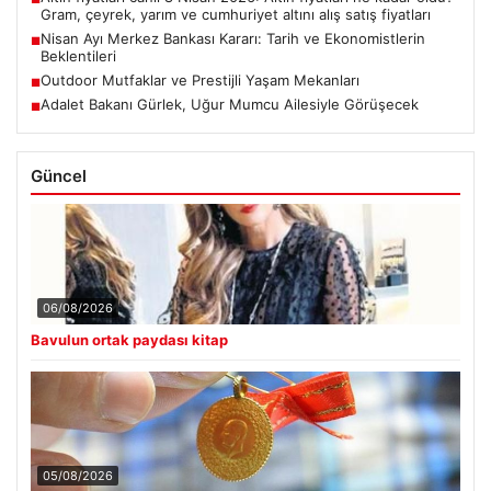
Gram, çeyrek, yarım ve cumhuriyet altını alış satış fiyatları
Nisan Ayı Merkez Bankası Kararı: Tarih ve Ekonomistlerin
■
Beklentileri
Outdoor Mutfaklar ve Prestijli Yaşam Mekanları
■
Adalet Bakanı Gürlek, Uğur Mumcu Ailesiyle Görüşecek
■
Güncel
06/08/2026
Bavulun ortak paydası kitap
05/08/2026