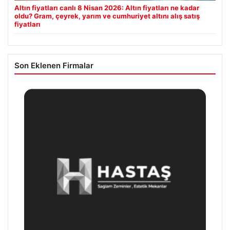
Altın fiyatları canlı 8 Nisan 2026: Altın fiyatları ne kadar
oldu? Gram, çeyrek, yarım ve cumhuriyet altını alış satış
fiyatları
Son Eklenen Firmalar