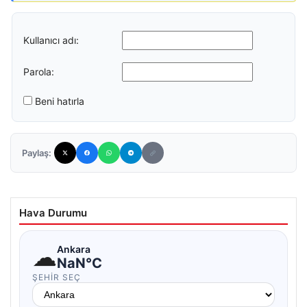
Kullanıcı adı:
Parola:
Beni hatırla
Paylaş:
Hava Durumu
☁
Ankara
NaN°C
ŞEHIR SEÇ