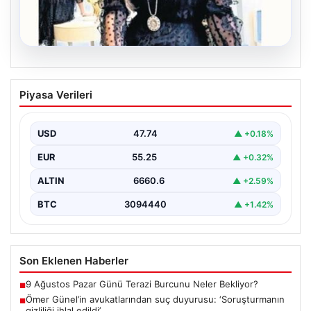
06.08.2026
Bavulun ortak paydası kitap
Piyasa Verileri
Çocukluğundan bu yana aynı anda birkaç kitap
okuduğunu söyleyen Şahin, Türkçe’nin yanı sıra bildiği…
USD
47.74
▲ +0.18%
EUR
55.25
▲ +0.32%
ALTIN
6660.6
▲ +2.59%
BTC
3094440
▲ +1.42%
Son Eklenen Haberler
9 Ağustos Pazar Günü Terazi Burcunu Neler Bekliyor?
■
Ömer Günel’in avukatlarından suç duyurusu: ‘Soruşturmanın
■
gizliliği ihlal edildi’