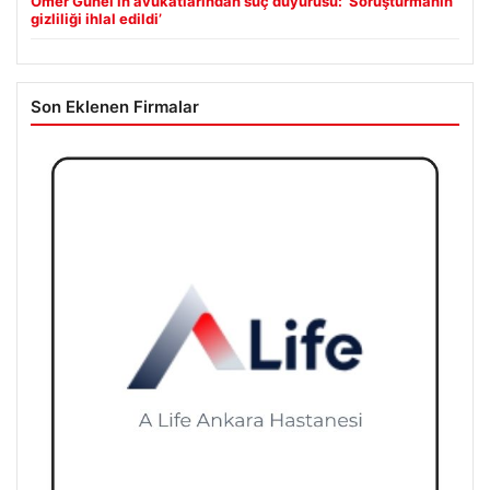
Ömer Günel’in avukatlarından suç duyurusu: ‘Soruşturmanın
gizliliği ihlal edildi’
Son Eklenen Firmalar