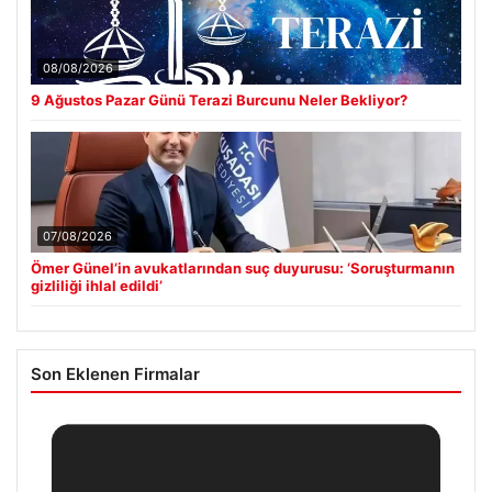
08/08/2026
9 Ağustos Pazar Günü Terazi Burcunu Neler Bekliyor?
07/08/2026
Ömer Günel’in avukatlarından suç duyurusu: ‘Soruşturmanın
gizliliği ihlal edildi’
Son Eklenen Firmalar