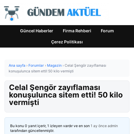
Güncel Haberler
Firma Rehberi
Forum
Çerez Politikası
Ana sayfa
›
Forumlar
›
Magazin
›
Celal Şengör zayıflaması
konuşulunca sitem etti! 50 kilo vermişti
Celal Şengör zayıflaması
konuşulunca sitem etti! 50 kilo
vermişti
Bu konu 0 yanıt içerir, 1 izleyen vardır ve en son
1 ay önce
admin
tarafından güncellenmiştir.