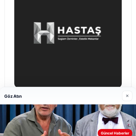
×
Göz Atın
Enes Kaplan Avukatlık Bürosu
28/04/2026
Web sitemizi nasıl kullandığınızı daha iyi anlayabilmek,
Güncel Haberler