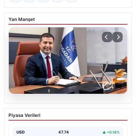
Yan Manşet
07.08.2026
Ömer Günel’in avukatlarından suç
Piyasa Verileri
duyurusu: ‘Soruşturmanın gizliliği ihlal
edildi’
USD
47.74
▲ +0.18%