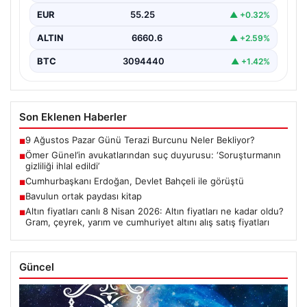
EUR
55.25
▲ +0.32%
ALTIN
6660.6
▲ +2.59%
BTC
3094440
▲ +1.42%
Son Eklenen Haberler
9 Ağustos Pazar Günü Terazi Burcunu Neler Bekliyor?
■
Ömer Günel’in avukatlarından suç duyurusu: ‘Soruşturmanın
■
gizliliği ihlal edildi’
Cumhurbaşkanı Erdoğan, Devlet Bahçeli ile görüştü
■
Bavulun ortak paydası kitap
■
Altın fiyatları canlı 8 Nisan 2026: Altın fiyatları ne kadar oldu?
■
Gram, çeyrek, yarım ve cumhuriyet altını alış satış fiyatları
Güncel