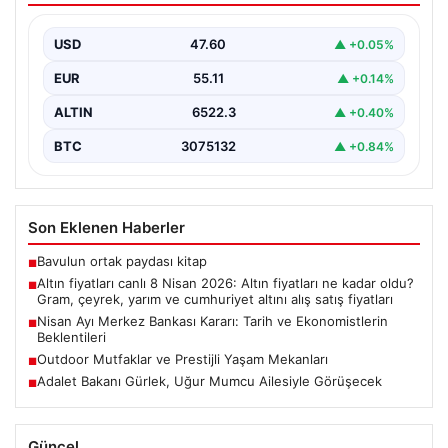
yarım ve cumhuriyet altını alış satış
fiyatları
USD
47.60
▲ +0.05%
EUR
55.11
▲ +0.14%
ALTIN
6522.3
▲ +0.40%
BTC
3075132
▲ +0.84%
Son Eklenen Haberler
Bavulun ortak paydası kitap
■
Altın fiyatları canlı 8 Nisan 2026: Altın fiyatları ne kadar oldu?
■
Gram, çeyrek, yarım ve cumhuriyet altını alış satış fiyatları
Nisan Ayı Merkez Bankası Kararı: Tarih ve Ekonomistlerin
■
Beklentileri
Outdoor Mutfaklar ve Prestijli Yaşam Mekanları
■
Adalet Bakanı Gürlek, Uğur Mumcu Ailesiyle Görüşecek
■
Güncel