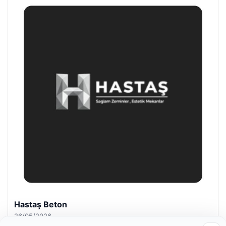
Enes Kaplan Avukatlık Bürosu
28/04/2026