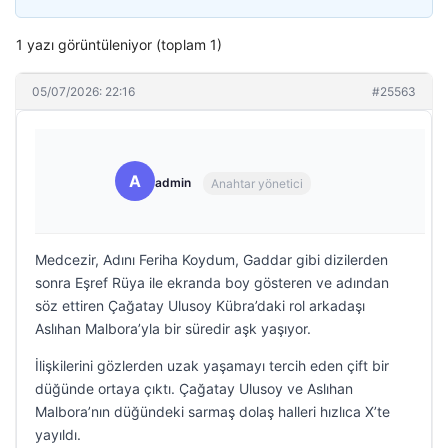
1 yazı görüntüleniyor (toplam 1)
05/07/2026: 22:16
#25563
A
admin
Anahtar yönetici
Medcezir, Adını Feriha Koydum, Gaddar gibi dizilerden
sonra Eşref Rüya ile ekranda boy gösteren ve adından
söz ettiren Çağatay Ulusoy Kübra’daki rol arkadaşı
Aslıhan Malbora’yla bir süredir aşk yaşıyor.
İlişkilerini gözlerden uzak yaşamayı tercih eden çift bir
düğünde ortaya çıktı. Çağatay Ulusoy ve Aslıhan
Malbora’nın düğündeki sarmaş dolaş halleri hızlıca X’te
yayıldı.