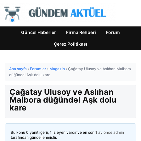
Güncel Haberler
Firma Rehberi
Forum
Çerez Politikası
Ana sayfa
›
Forumlar
›
Magazin
›
Çağatay Ulusoy ve Aslıhan Malbora
düğünde! Aşk dolu kare
Çağatay Ulusoy ve Aslıhan
Malbora düğünde! Aşk dolu
kare
Bu konu 0 yanıt içerir, 1 izleyen vardır ve en son
1 ay önce
admin
tarafından güncellenmiştir.