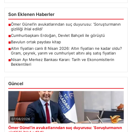
Son Eklenen Haberler
Ömer Günel’in avukatlarından suç duyurusu: ‘Soruşturmanın
■
gizliliği ihlal edildi’
Cumhurbaşkanı Erdoğan, Devlet Bahçeli ile görüştü
■
Bavulun ortak paydası kitap
■
Altın fiyatları canlı 8 Nisan 2026: Altın fiyatları ne kadar oldu?
■
Gram, çeyrek, yarım ve cumhuriyet altını alış satış fiyatları
Nisan Ayı Merkez Bankası Kararı: Tarih ve Ekonomistlerin
■
Beklentileri
Güncel
07/08/2026
Ömer Günel’in avukatlarından suç duyurusu: ‘Soruşturmanın