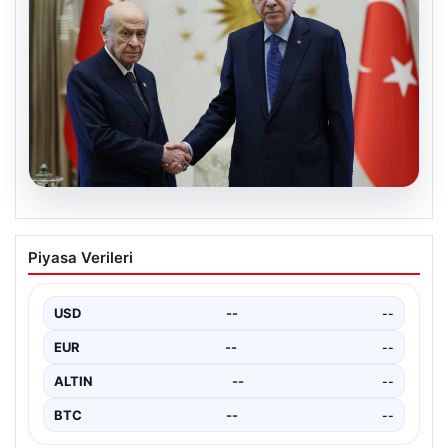
06.08.2026
Cumhurbaşkanı Erdoğan, Devlet
Piyasa Verileri
Bahçeli ile görüştü
USD
--
--
EUR
--
--
ALTIN
--
--
BTC
--
--