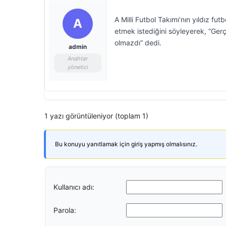
A Milli Futbol Takımı’nın yıldız fu
A
etmek istediğini söyleyerek, “Ger
olmazdı” dedi.
admin
Anahtar
yönetici
1 yazı görüntüleniyor (toplam 1)
Bu konuyu yanıtlamak için giriş yapmış olmalısınız.
Kullanıcı adı:
Parola: