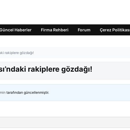
Güncel Haberler
Firma Rehberi
Forum
Çerez Politikas
ki rakiplere gözdağı!
ı’ndaki rakiplere gözdağı!
min
tarafından güncellenmiştir.