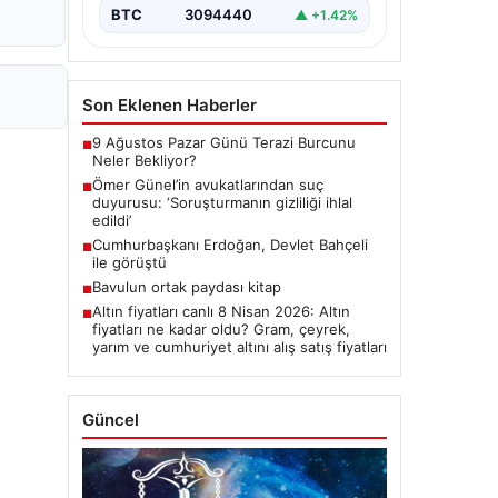
ALTIN
6660.6
▲ +2.59%
BTC
3094440
▲ +1.42%
Son Eklenen Haberler
9 Ağustos Pazar Günü Terazi Burcunu
■
Neler Bekliyor?
Ömer Günel’in avukatlarından suç
■
duyurusu: ‘Soruşturmanın gizliliği ihlal
edildi’
Cumhurbaşkanı Erdoğan, Devlet Bahçeli
■
ile görüştü
Bavulun ortak paydası kitap
■
Altın fiyatları canlı 8 Nisan 2026: Altın
■
fiyatları ne kadar oldu? Gram, çeyrek,
yarım ve cumhuriyet altını alış satış fiyatları
Güncel