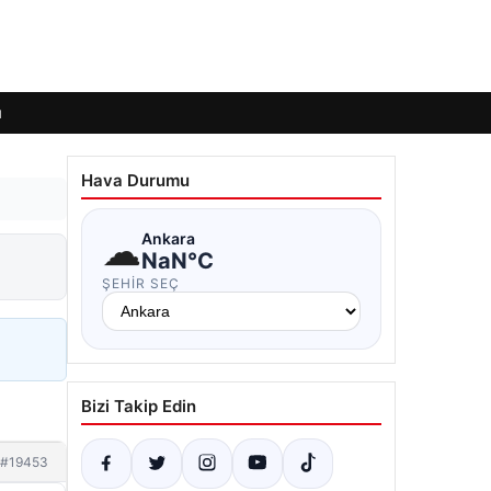
ı
Hava Durumu
☁
Ankara
NaN°C
ŞEHIR SEÇ
Bizi Takip Edin
#19453