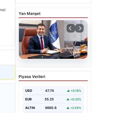
zmet
Yan Manşet
06.08.2026
Cumhurbaşkanı Erdoğan,
Piyasa Verileri
Devlet Bahçeli ile görüştü
USD
47.74
▲ +0.18%
EUR
55.25
▲ +0.32%