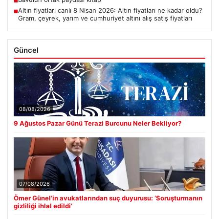
■
Altın fiyatları canlı 8 Nisan 2026: Altın fiyatları ne kadar oldu?
■
Gram, çeyrek, yarım ve cumhuriyet altını alış satış fiyatları
Güncel
08/08/2026
9 Ağustos Pazar Günü Terazi Burcunu Neler Bekliyor?
07/08/2026
Ömer Günel’in avukatlarından suç duyurusu: ‘Soruşturmanın
gizliliği ihlal edildi’