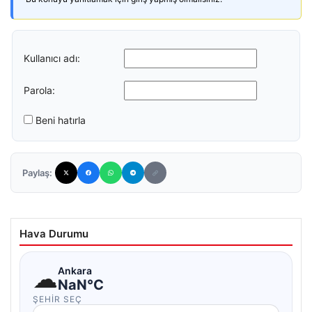
Kullanıcı adı:
Parola:
Beni hatırla
Paylaş:
Hava Durumu
☁
Ankara
NaN°C
ŞEHIR SEÇ