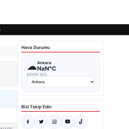
ı
Hava Durumu
☁
Ankara
NaN°C
ŞEHIR SEÇ
Bizi Takip Edin
#14481