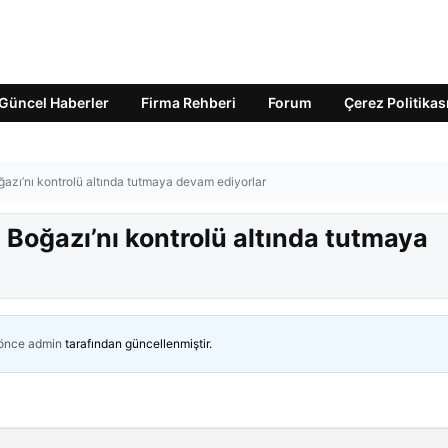
Güncel Haberler
Firma Rehberi
Forum
Çerez Politikas
ğazı’nı kontrolü altında tutmaya devam ediyorlar
z Boğazı’nı kontrolü altında tutmaya
 önce
admin
tarafından güncellenmiştir.