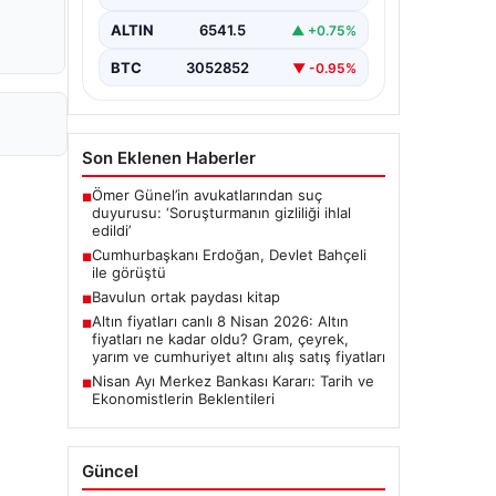
ALTIN
6541.5
▲ +0.75%
BTC
3052852
▼ -0.95%
Son Eklenen Haberler
Ömer Günel’in avukatlarından suç
■
duyurusu: ‘Soruşturmanın gizliliği ihlal
edildi’
Cumhurbaşkanı Erdoğan, Devlet Bahçeli
■
ile görüştü
Bavulun ortak paydası kitap
■
Altın fiyatları canlı 8 Nisan 2026: Altın
■
fiyatları ne kadar oldu? Gram, çeyrek,
yarım ve cumhuriyet altını alış satış fiyatları
Nisan Ayı Merkez Bankası Kararı: Tarih ve
■
Ekonomistlerin Beklentileri
Güncel