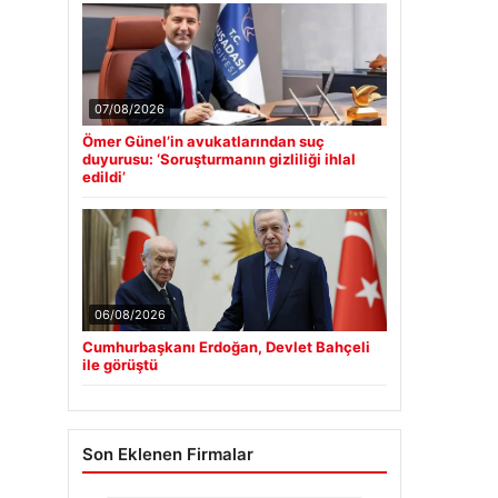
07/08/2026
Ömer Günel’in avukatlarından suç
duyurusu: ‘Soruşturmanın gizliliği ihlal
edildi’
06/08/2026
Cumhurbaşkanı Erdoğan, Devlet Bahçeli
ile görüştü
Son Eklenen Firmalar