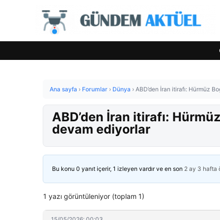
Ana sayfa
›
Forumlar
›
Dünya
›
ABD’den İran itirafı: Hürmüz Bo
ABD’den İran itirafı: Hürmü
devam ediyorlar
Bu konu 0 yanıt içerir, 1 izleyen vardır ve en son
2 ay 3 hafta
1 yazı görüntüleniyor (toplam 1)
15/05/2026: 00:03