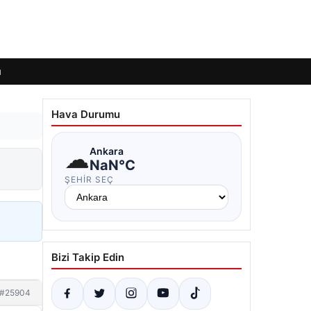
ı
Hava Durumu
☁
Ankara
NaN°C
ŞEHIR SEÇ
Bizi Takip Edin
#25904