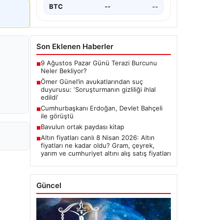
BTC
--
--
Son Eklenen Haberler
9 Ağustos Pazar Günü Terazi Burcunu
■
Neler Bekliyor?
Ömer Günel’in avukatlarından suç
■
duyurusu: ‘Soruşturmanın gizliliği ihlal
edildi’
Cumhurbaşkanı Erdoğan, Devlet Bahçeli
■
ile görüştü
Bavulun ortak paydası kitap
■
Altın fiyatları canlı 8 Nisan 2026: Altın
■
fiyatları ne kadar oldu? Gram, çeyrek,
yarım ve cumhuriyet altını alış satış fiyatları
Güncel