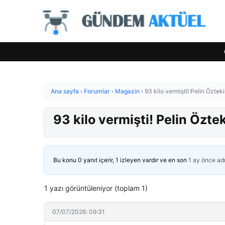
Ana sayfa
›
Forumlar
›
Magazin
›
93 kilo vermişti! Pelin Özte
93 kilo vermişti! Pelin Özt
Bu konu 0 yanıt içerir, 1 izleyen vardır ve en son
1 ay önce
ad
1 yazı görüntüleniyor (toplam 1)
07/07/2026: 09:31