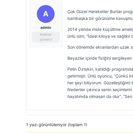
Çok Güzel Hareketler Bunlar progr
A
bambaşka bir görünüme kavuşmu
admin
2014 yılında mide küçültme ameliya
Anahtar
ünlü isim; “İdeal kiloya ve sağlıkl
yönetici
Son dönemde ekranlardan uzak olan
Beyazlar içinde fiziğini sergileye
Pelin Öztekin, katıldığı program
getirmişti. Ünlü oyuncu; “Çünkü ki
her şeyi biliyorum. Güzelleştiğimi b
Nedenler çıkınca senin seçimlerin
hayatımda olmasan da olur”, “Sen g
1 yazı görüntüleniyor (toplam 1)