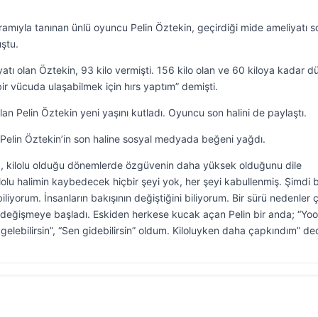
amıyla tanınan ünlü oyuncu Pelin Öztekin, geçirdiği mide ameliyatı s
ştu.
tı olan Öztekin, 93 kilo vermişti. 156 kilo olan ve 60 kiloya kadar d
ı bir vücuda ulaşabilmek için hırs yaptım” demişti.
 Pelin Öztekin yeni yaşını kutladı. Oyuncu son halini de paylaştı.
n Pelin Öztekin’in son haline sosyal medyada beğeni yağdı.
da, kilolu olduğu dönemlerde özgüvenin daha yüksek olduğunu dile
lolu halimin kaybedecek hiçbir şeyi yok, her şeyi kabullenmiş. Şimdi 
iliyorum. İnsanların bakışının değiştiğini biliyorum. Bir sürü nedenler çı
 değişmeye başladı. Eskiden herkese kucak açan Pelin bir anda; “Yo
elebilirsin”, “Sen gidebilirsin” oldum. Kiloluyken daha çapkındım” ded