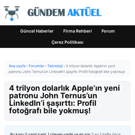
Güncel Haberler
Firma Rehberi
Forum
Çerez Politikası
Ana sayfa
›
Forumlar
›
Teknoloji
›
4 trilyon dolarlık Apple’ın yeni
patronu John Ternus’un LinkedIn’i şaşırttı: Profil fotoğrafı bile yokmuş!
4 trilyon dolarlık Apple’ın yeni
patronu John Ternus’un
LinkedIn’i şaşırttı: Profil
fotoğrafı bile yokmuş!
Bu konu 0 yanıt içerir, 1 izleyen vardır ve en son
3 ay 1 hafta önce