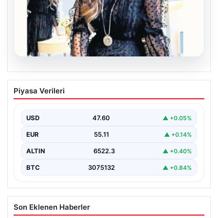
06.08.2026
Bavulun ortak paydası kitap
Piyasa Verileri
Çocukluğundan bu yana aynı anda birkaç kitap
okuduğunu söyleyen Şahin, Türkçe’nin yanı sıra bildiği…
USD
47.60
▲ +0.05%
EUR
55.11
▲ +0.14%
ALTIN
6522.3
▲ +0.40%
BTC
3075132
▲ +0.84%
Son Eklenen Haberler