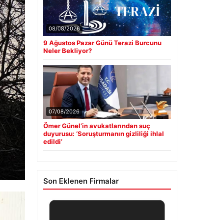
08/08/2026
9 Ağustos Pazar Günü Terazi Burcunu
Neler Bekliyor?
07/08/2026
Ömer Günel’in avukatlarından suç
duyurusu: ‘Soruşturmanın gizliliği ihlal
edildi’
Son Eklenen Firmalar