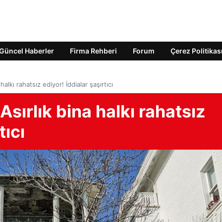
Güncel Haberler
Firma Rehberi
Forum
Çerez Politikas
 halkı rahatsız ediyor! İddialar şaşırtıcı
 Asırlık bina halkı rahatsız
tıcı