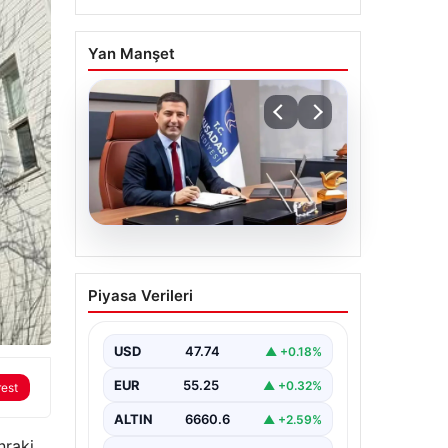
Yan Manşet
07.08.2026
Ömer Günel’in
Piyasa Verileri
avukatlarından suç
duyurusu:
‘Soruşturmanın gizliliği
USD
47.74
▲ +0.18%
ihlal edildi’
EUR
55.25
▲ +0.32%
rest
ALTIN
6660.6
▲ +2.59%
nraki