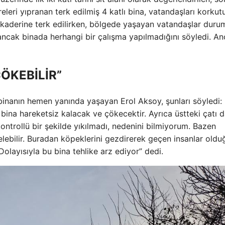
releri yıpranan terk edilmiş 4 katlı bina, vatandaşları korkut
di kaderine terk edilirken, bölgede yaşayan vatandaşlar duru
i ancak binada herhangi bir çalışma yapılmadığını söyledi. A
ÖKEBİLİR”
binanın hemen yanında yaşayan Erol Aksoy, şunları söyledi:
ina hareketsiz kalacak ve çökecektir. Ayrıca üstteki çatı 
trollü bir şekilde yıkılmadı, nedenini bilmiyorum. Bazen
elebilir. Buradan köpeklerini gezdirerek geçen insanlar oldu
olayısıyla bu bina tehlike arz ediyor” dedi.