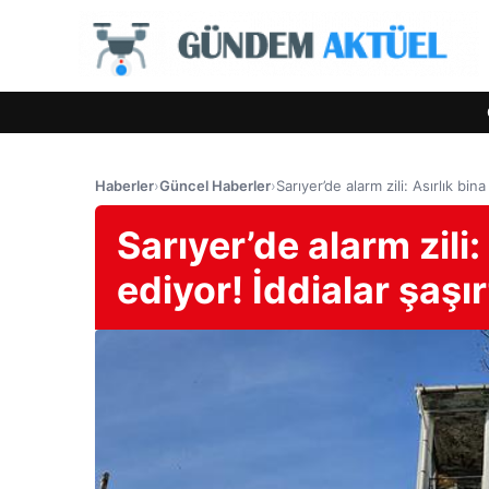
Haberler
›
Güncel Haberler
›
Sarıyer’de alarm zili: Asırlık bina
Sarıyer’de alarm zili:
ediyor! İddialar şaşır