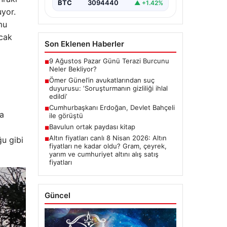
BTC
3094440
▲ +1.42%
uyor.
mu
ncak
Son Eklenen Haberler
9 Ağustos Pazar Günü Terazi Burcunu
■
Neler Bekliyor?
Ömer Günel’in avukatlarından suç
■
duyurusu: ‘Soruşturmanın gizliliği ihlal
edildi’
Cumhurbaşkanı Erdoğan, Devlet Bahçeli
■
da
ile görüştü
Bavulun ortak paydası kitap
■
Altın fiyatları canlı 8 Nisan 2026: Altın
ğu gibi
■
fiyatları ne kadar oldu? Gram, çeyrek,
yarım ve cumhuriyet altını alış satış
fiyatları
Güncel