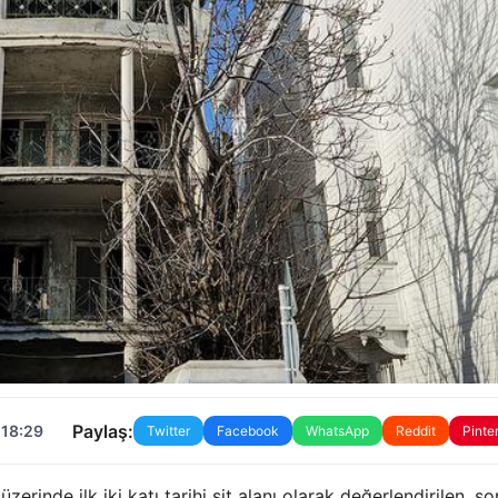
Paylaş:
 18:29
Twitter
Facebook
WhatsApp
Reddit
Pinte
rinde ilk iki katı tarihi sit alanı olarak değerlendirilen, so