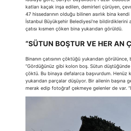
katları kaçak inşa edilen, demirleri çürüyen, çev
47 hissedarının olduğu bilinen asırlık bina ken
İstanbul Büyükşehir Belediyesi’ne bildirdiklerin
çatısı kısmen çöken bina yukarıdan görüldü.
“SÜTUN BOŞTUR VE HER AN Ç
Binanın çatısının çöktüğü yukarıdan görülünce, 
“Gördüğünüz gibi kolon boş. Sütun düştüğünde b
çöktü. Bu binaya defalarca başvurdum. Henüz kon
yukarıdan parçalar düşüyor. Bir ailenin başına g
merak edip fotoğraf çekmeye gelenler de var. “D