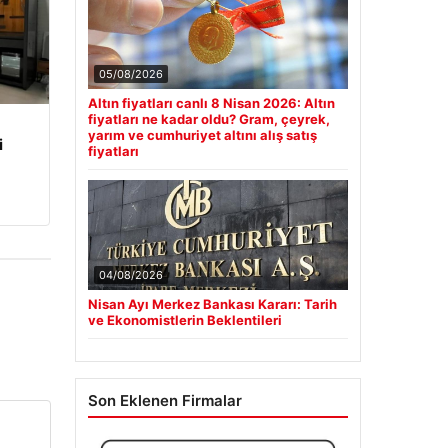
05/08/2026
Altın fiyatları canlı 8 Nisan 2026: Altın
fiyatları ne kadar oldu? Gram, çeyrek,
yarım ve cumhuriyet altını alış satış
i
fiyatları
04/08/2026
Nisan Ayı Merkez Bankası Kararı: Tarih
ve Ekonomistlerin Beklentileri
Son Eklenen Firmalar