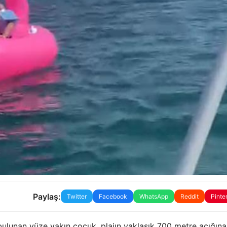
Paylaş:
Twitter
Facebook
WhatsApp
Reddit
Pinte
 bulunan yüze yakın çocuk, plajın yaklaşık 700 metre açığına