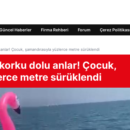
Güncel Haberler
Firma Rehberi
Forum
Çerez Politikas
anlar! Çocuk, şamandırasıyla yüzlerce metre sürüklendi
korku dolu anlar! Çocuk,
erce metre sürüklendi