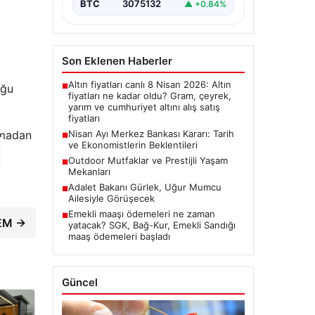
BTC
3075132
▲ +0.84%
Son Eklenen Haberler
Altın fiyatları canlı 8 Nisan 2026: Altın
uğu
■
fiyatları ne kadar oldu? Gram, çeyrek,
yarım ve cumhuriyet altını alış satış
fiyatları
olmadan
Nisan Ayı Merkez Bankası Kararı: Tarih
■
ve Ekonomistlerin Beklentileri
Outdoor Mutfaklar ve Prestijli Yaşam
■
Mekanları
Adalet Bakanı Gürlek, Uğur Mumcu
■
Ailesiyle Görüşecek
Emekli maaşı ödemeleri ne zaman
■
DEM →
yatacak? SGK, Bağ-Kur, Emekli Sandığı
maaş ödemeleri başladı
Güncel