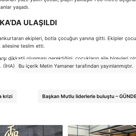
anlar yaşadı.
A’DA ULAŞILDI
nkurtaran ekipleri, botla çocuğun yanına gitti. Ekipler çoc
ailesine teslim etti.
rşı dikkatli olunması gerektiğini, çocukların aile bireyleri 
. (İHA)
Bu içerik Metin Yamaner tarafından yayınlanmıştır.
 krizi
Başkan Mutlu liderlerle buluştu – GÜN