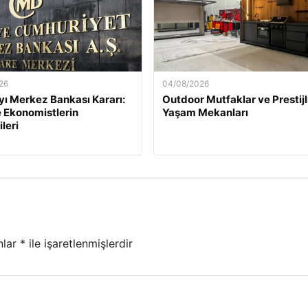
26
04/08/2026
yı Merkez Bankası Kararı:
Outdoor Mutfaklar ve Prestijl
e Ekonomistlerin
Yaşam Mekanları
leri
nlar
*
ile işaretlenmişlerdir