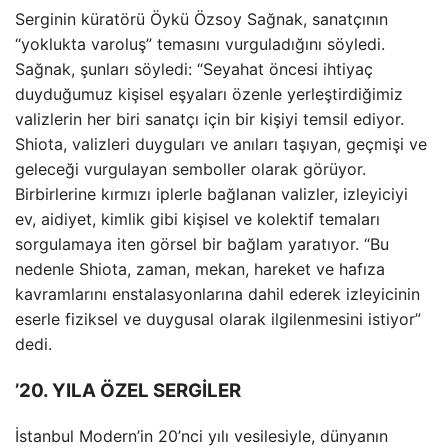
Serginin küratörü Öykü Özsoy Sağnak, sanatçının
“yoklukta varoluş” temasını vurguladığını söyledi.
Sağnak, şunları söyledi: “Seyahat öncesi ihtiyaç
duyduğumuz kişisel eşyaları özenle yerleştirdiğimiz
valizlerin her biri sanatçı için bir kişiyi temsil ediyor.
Shiota, valizleri duyguları ve anıları taşıyan, geçmişi ve
geleceği vurgulayan semboller olarak görüyor.
Birbirlerine kırmızı iplerle bağlanan valizler, izleyiciyi
ev, aidiyet, kimlik gibi kişisel ve kolektif temaları
sorgulamaya iten görsel bir bağlam yaratıyor. “Bu
nedenle Shiota, zaman, mekan, hareket ve hafıza
kavramlarını enstalasyonlarına dahil ederek izleyicinin
eserle fiziksel ve duygusal olarak ilgilenmesini istiyor”
dedi.
’20. YILA ÖZEL SERGİLER
İstanbul Modern’in 20’nci yılı vesilesiyle, dünyanın