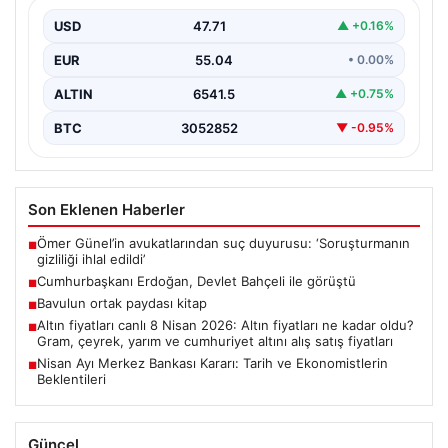
USD
47.71
▲ +0.16%
EUR
55.04
• 0.00%
ALTIN
6541.5
▲ +0.75%
BTC
3052852
▼ -0.95%
Son Eklenen Haberler
Ömer Günel’in avukatlarından suç duyurusu: ‘Soruşturmanın
■
gizliliği ihlal edildi’
Cumhurbaşkanı Erdoğan, Devlet Bahçeli ile görüştü
■
Bavulun ortak paydası kitap
■
Altın fiyatları canlı 8 Nisan 2026: Altın fiyatları ne kadar oldu?
■
Gram, çeyrek, yarım ve cumhuriyet altını alış satış fiyatları
Nisan Ayı Merkez Bankası Kararı: Tarih ve Ekonomistlerin
■
Beklentileri
Güncel