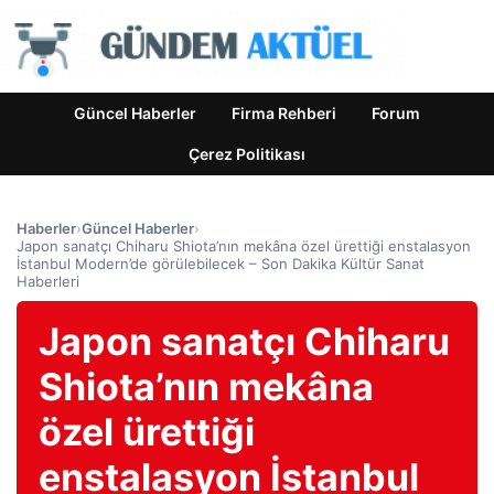
Güncel Haberler
Firma Rehberi
Forum
Çerez Politikası
Haberler
›
Güncel Haberler
›
Japon sanatçı Chiharu Shiota’nın mekâna özel ürettiği enstalasyon
İstanbul Modern’de görülebilecek – Son Dakika Kültür Sanat
Haberleri
Japon sanatçı Chiharu
Shiota’nın mekâna
özel ürettiği
enstalasyon İstanbul