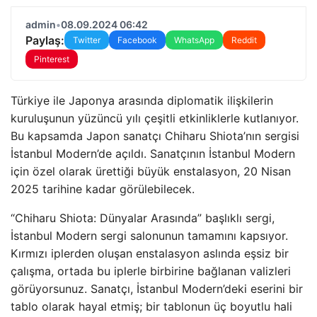
admin
•
08.09.2024 06:42
Paylaş:
Twitter
Facebook
WhatsApp
Reddit
Pinterest
Türkiye ile Japonya arasında diplomatik ilişkilerin
kuruluşunun yüzüncü yılı çeşitli etkinliklerle kutlanıyor.
Bu kapsamda Japon sanatçı Chiharu Shiota’nın sergisi
İstanbul Modern’de açıldı. Sanatçının İstanbul Modern
için özel olarak ürettiği büyük enstalasyon, 20 Nisan
2025 tarihine kadar görülebilecek.
“Chiharu Shiota: Dünyalar Arasında” başlıklı sergi,
İstanbul Modern sergi salonunun tamamını kapsıyor.
Kırmızı iplerden oluşan enstalasyon aslında eşsiz bir
çalışma, ortada bu iplerle birbirine bağlanan valizleri
görüyorsunuz. Sanatçı, İstanbul Modern’deki eserini bir
tablo olarak hayal etmiş; bir tablonun üç boyutlu hali