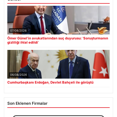
07/08/2026
Ömer Günel’in avukatlarından suç duyurusu: ‘Soruşturmanın
gizliliği ihlal edildi’
06/08/2026
Cumhurbaşkanı Erdoğan, Devlet Bahçeli ile görüştü
Son Eklenen Firmalar