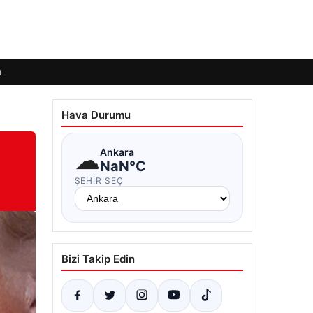
ı
Hava Durumu
e
☁
Ankara
NaN°C
ŞEHIR SEÇ
Bizi Takip Edin