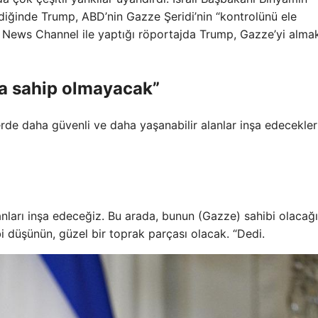
ediğinde Trump, ABD’nin Gazze Şeridi’nin “kontrolünü ele
x News Channel ile yaptığı röportajda Trump, Gazze’yi almak
ına sahip olmayacak”
erde daha güvenli ve daha yaşanabilir alanlar inşa edecekler
anları inşa edeceğiz. Bu arada, bunun (Gazze) sahibi olacağ
bi düşünün, güzel bir toprak parçası olacak. “Dedi.