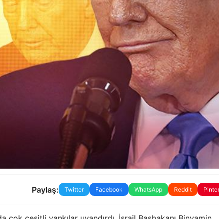
Paylaş:
Twitter
Facebook
WhatsApp
Reddit
Pinte
 çok çeşitli yankılar uyandırdı. İsrail Başbakanı Binyamin