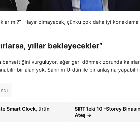
acaklar mı?” “Hayır olmayacak, çünkü çok daha iyi konaklama
rlarsa, yıllar bekleyecekler”
ndan bahsettiğini vurguluyor, eğer geri dönmek zorunda kalırlar
bilir bir alan yok. Sanırım Ürdün ile bir anlaşma yapabilir
andı
ate Smart Clock, ürün
SIRT’teki 10 -Storey Binası
Ateş →