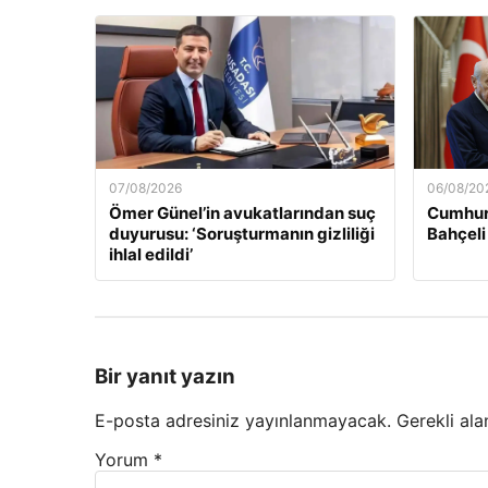
07/08/2026
06/08/20
Ömer Günel’in avukatlarından suç
Cumhur
duyurusu: ‘Soruşturmanın gizliliği
Bahçeli
ihlal edildi’
Bir yanıt yazın
E-posta adresiniz yayınlanmayacak.
Gerekli ala
Yorum
*