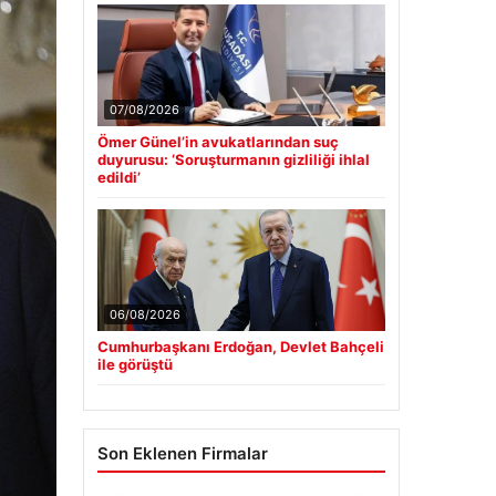
07/08/2026
Ömer Günel’in avukatlarından suç
duyurusu: ‘Soruşturmanın gizliliği ihlal
edildi’
06/08/2026
Cumhurbaşkanı Erdoğan, Devlet Bahçeli
ile görüştü
Son Eklenen Firmalar