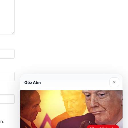
×
Göz Atın
n.