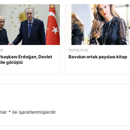
26
06/08/2026
başkanı Erdoğan, Devlet
Bavulun ortak paydası kitap
 ile görüştü
nlar
*
ile işaretlenmişlerdir