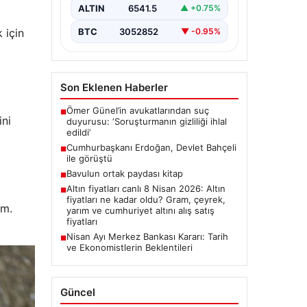
ALTIN
6541.5
▲ +0.75%
 için
BTC
3052852
▼ -0.95%
Son Eklenen Haberler
Ömer Günel’in avukatlarından suç
■
ini
duyurusu: ‘Soruşturmanın gizliliği ihlal
edildi’
Cumhurbaşkanı Erdoğan, Devlet Bahçeli
■
ile görüştü
Bavulun ortak paydası kitap
■
Altın fiyatları canlı 8 Nisan 2026: Altın
■
fiyatları ne kadar oldu? Gram, çeyrek,
ım.
yarım ve cumhuriyet altını alış satış
fiyatları
Nisan Ayı Merkez Bankası Kararı: Tarih
■
ve Ekonomistlerin Beklentileri
Güncel