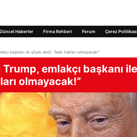
Güncel Haberler
Firma Rehberi
Forum
Çerez Politikas
kçı başkanı ile şöyle dedi: “İade hakları olmayacak!”
 Trump, emlakçı başkanı il
kları olmayacak!”