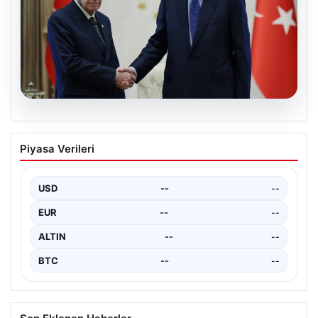
06.08.2026
Cumhurbaşkanı Erdoğan, Devlet
Piyasa Verileri
Bahçeli ile görüştü
USD
--
--
EUR
--
--
ALTIN
--
--
BTC
--
--