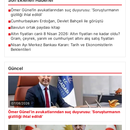
Son Eklenen Haberler
Ömer Günel’in avukatlarından suç duyurusu: ‘Soruşturmanın
■
gizliliği ihlal edildi’
Cumhurbaşkanı Erdoğan, Devlet Bahçeli ile görüştü
■
Bavulun ortak paydası kitap
■
Altın fiyatları canlı 8 Nisan 2026: Altın fiyatları ne kadar oldu?
■
Gram, çeyrek, yarım ve cumhuriyet altını alış satış fiyatları
Nisan Ayı Merkez Bankası Kararı: Tarih ve Ekonomistlerin
■
Beklentileri
Güncel
07/08/2026
Ömer Günel’in avukatlarından suç duyurusu: ‘Soruşturmanın
gizliliği ihlal edildi’