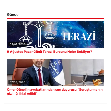
Güncel
08/08/2026
9 Ağustos Pazar Günü Terazi Burcunu Neler Bekliyor?
07/08/2026
Ömer Günel’in avukatlarından suç duyurusu: ‘Soruşturmanın
gizliliği ihlal edildi’