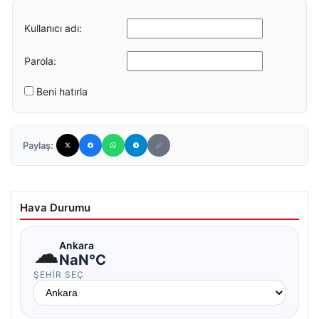
Kullanıcı adı:
Parola:
Beni hatırla
Paylaş:
Hava Durumu
☁
Ankara
NaN°C
ŞEHIR SEÇ