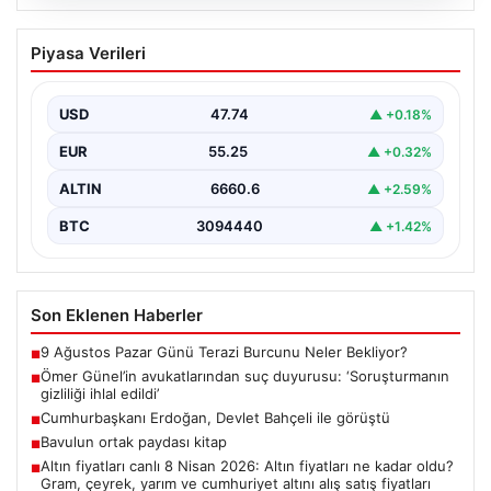
07.08.2026
Ömer Günel’in avukatlarından suç
Piyasa Verileri
duyurusu: ‘Soruşturmanın gizliliği ihlal
edildi’
USD
47.74
▲ +0.18%
EUR
55.25
▲ +0.32%
ALTIN
6660.6
▲ +2.59%
BTC
3094440
▲ +1.42%
Son Eklenen Haberler
9 Ağustos Pazar Günü Terazi Burcunu Neler Bekliyor?
■
Ömer Günel’in avukatlarından suç duyurusu: ‘Soruşturmanın
■
gizliliği ihlal edildi’
Cumhurbaşkanı Erdoğan, Devlet Bahçeli ile görüştü
■
Bavulun ortak paydası kitap
■
Altın fiyatları canlı 8 Nisan 2026: Altın fiyatları ne kadar oldu?
■
Gram, çeyrek, yarım ve cumhuriyet altını alış satış fiyatları