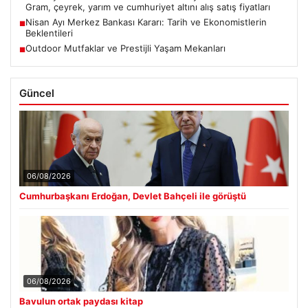
Gram, çeyrek, yarım ve cumhuriyet altını alış satış fiyatları
Nisan Ayı Merkez Bankası Kararı: Tarih ve Ekonomistlerin
■
Beklentileri
Outdoor Mutfaklar ve Prestijli Yaşam Mekanları
■
Güncel
06/08/2026
Cumhurbaşkanı Erdoğan, Devlet Bahçeli ile görüştü
06/08/2026
Bavulun ortak paydası kitap