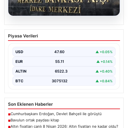
04.08.2026
Nisan Ayı Merkez Bankası Kararı: Tarih
Piyasa Verileri
ve Ekonomistlerin Beklentileri
Türkiye Cumhuriyet Merkez Bankası Para Politikası
Kurulu'nun Nisan ayı faiz kararını açıklamak üzere
USD
47.60
▲ +0.05%
gerçekleştireceği…
EUR
55.11
▲ +0.14%
ALTIN
6522.3
▲ +0.40%
BTC
3075132
▲ +0.84%
Son Eklenen Haberler
Cumhurbaşkanı Erdoğan, Devlet Bahçeli ile görüştü
■
Bavulun ortak paydası kitap
■
Altın fiyatları canlı 8 Nisan 2026: Altın fiyatları ne kadar oldu?
■