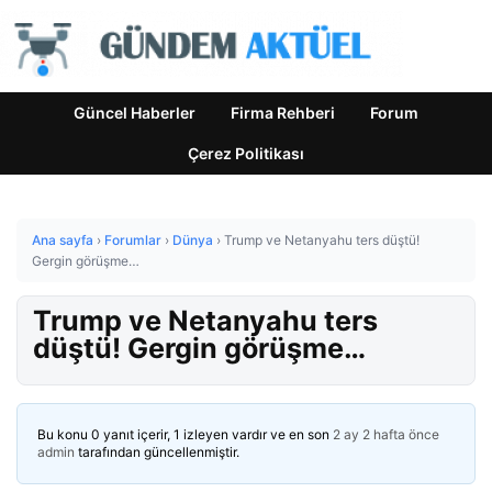
Güncel Haberler
Firma Rehberi
Forum
Çerez Politikası
Ana sayfa
›
Forumlar
›
Dünya
›
Trump ve Netanyahu ters düştü!
Gergin görüşme…
Trump ve Netanyahu ters
düştü! Gergin görüşme…
Bu konu 0 yanıt içerir, 1 izleyen vardır ve en son
2 ay 2 hafta önce
admin
tarafından güncellenmiştir.