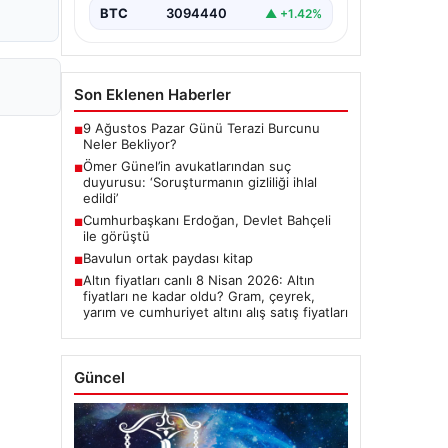
BTC
3094440
▲ +1.42%
Son Eklenen Haberler
9 Ağustos Pazar Günü Terazi Burcunu
■
Neler Bekliyor?
Ömer Günel’in avukatlarından suç
■
duyurusu: ‘Soruşturmanın gizliliği ihlal
edildi’
Cumhurbaşkanı Erdoğan, Devlet Bahçeli
■
ile görüştü
Bavulun ortak paydası kitap
■
Altın fiyatları canlı 8 Nisan 2026: Altın
■
fiyatları ne kadar oldu? Gram, çeyrek,
yarım ve cumhuriyet altını alış satış fiyatları
Güncel