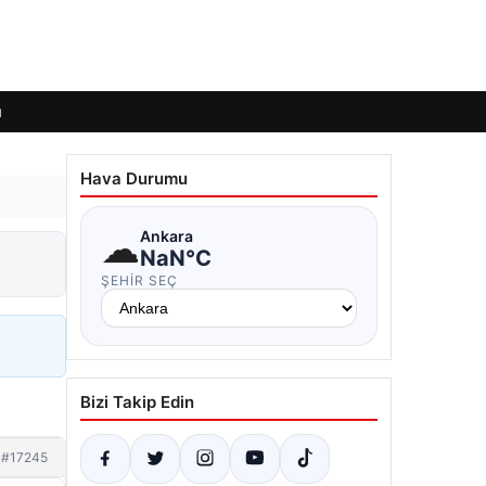
ı
Hava Durumu
☁
Ankara
NaN°C
ŞEHIR SEÇ
Bizi Takip Edin
#17245