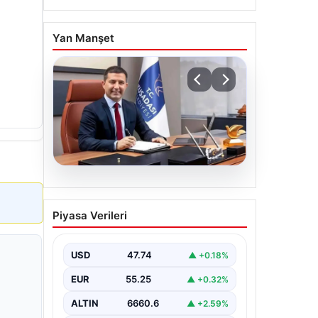
Yan Manşet
07.08.2026
Ömer Günel’in
Piyasa Verileri
avukatlarından suç
duyurusu: ‘Soruşturmanın
gizliliği ihlal edildi’
USD
47.74
▲ +0.18%
EUR
55.25
▲ +0.32%
ALTIN
6660.6
▲ +2.59%