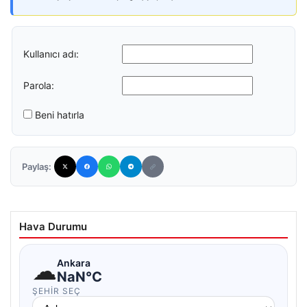
Kullanıcı adı:
Parola:
Beni hatırla
Paylaş:
Hava Durumu
☁
Ankara
NaN°C
ŞEHIR SEÇ