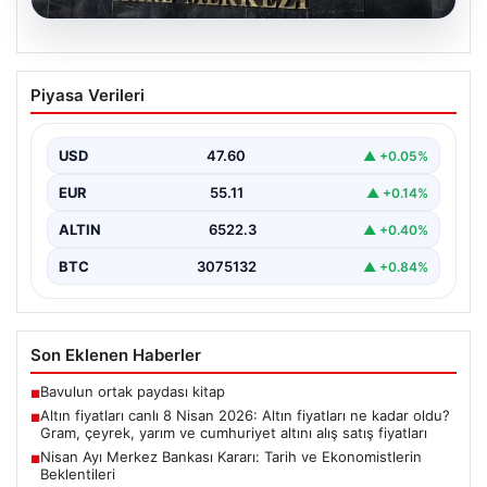
04.08.2026
Nisan Ayı Merkez Bankası Kararı: Tarih
Piyasa Verileri
ve Ekonomistlerin Beklentileri
Türkiye Cumhuriyet Merkez Bankası Para Politikası
Kurulu'nun Nisan ayı faiz kararını açıklamak üzere
USD
47.60
▲ +0.05%
gerçekleştireceği…
EUR
55.11
▲ +0.14%
ALTIN
6522.3
▲ +0.40%
BTC
3075132
▲ +0.84%
Son Eklenen Haberler
Bavulun ortak paydası kitap
■
Altın fiyatları canlı 8 Nisan 2026: Altın fiyatları ne kadar oldu?
■
Gram, çeyrek, yarım ve cumhuriyet altını alış satış fiyatları
Nisan Ayı Merkez Bankası Kararı: Tarih ve Ekonomistlerin
■
Beklentileri