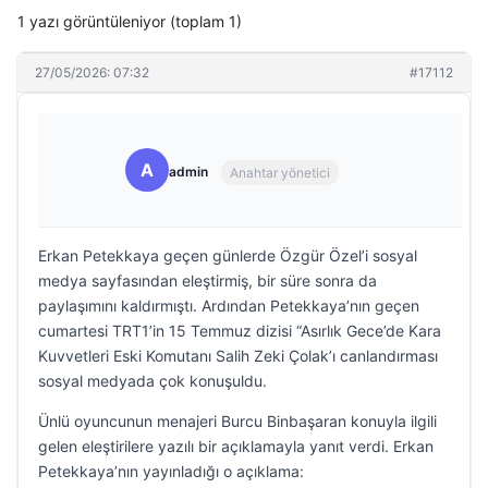
1 yazı görüntüleniyor (toplam 1)
27/05/2026: 07:32
#17112
A
admin
Anahtar yönetici
Erkan Petekkaya geçen günlerde Özgür Özel’i sosyal
medya sayfasından eleştirmiş, bir süre sonra da
paylaşımını kaldırmıştı. Ardından Petekkaya’nın geçen
cumartesi TRT1’in 15 Temmuz dizisi “Asırlık Gece’de Kara
Kuvvetleri Eski Komutanı Salih Zeki Çolak’ı canlandırması
sosyal medyada çok konuşuldu.
Ünlü oyuncunun menajeri Burcu Binbaşaran konuyla ilgili
gelen eleştirilere yazılı bir açıklamayla yanıt verdi. Erkan
Petekkaya’nın yayınladığı o açıklama: