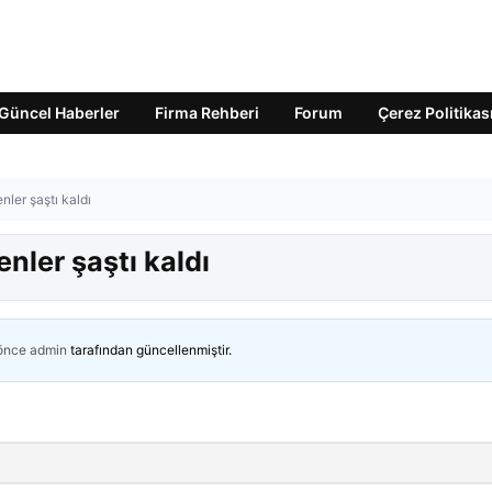
Güncel Haberler
Firma Rehberi
Forum
Çerez Politikas
nler şaştı kaldı
enler şaştı kaldı
 önce
admin
tarafından güncellenmiştir.