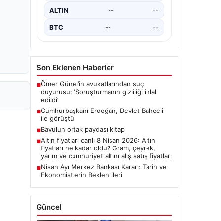
ALTIN
--
--
BTC
--
--
Son Eklenen Haberler
Ömer Günel’in avukatlarından suç
■
duyurusu: ‘Soruşturmanın gizliliği ihlal
edildi’
Cumhurbaşkanı Erdoğan, Devlet Bahçeli
■
ile görüştü
Bavulun ortak paydası kitap
■
Altın fiyatları canlı 8 Nisan 2026: Altın
■
fiyatları ne kadar oldu? Gram, çeyrek,
yarım ve cumhuriyet altını alış satış fiyatları
Nisan Ayı Merkez Bankası Kararı: Tarih ve
■
Ekonomistlerin Beklentileri
Güncel