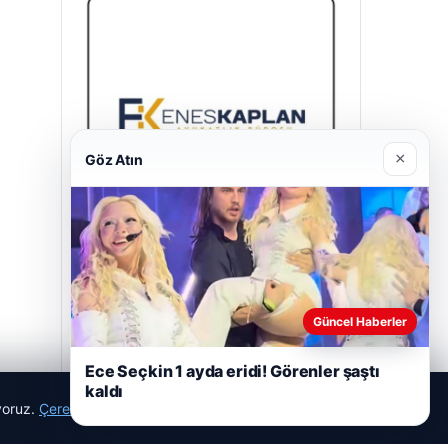
×
Göz Atın
Enes Kaplan Avukatlık Bürosu
28/04/2026
Güncel Haberler
Ece Seçkin 1 ayda eridi! Görenler şaştı
kaldı
ıyoruz.
Çerez Politikamız
Reddet
Kabul Et