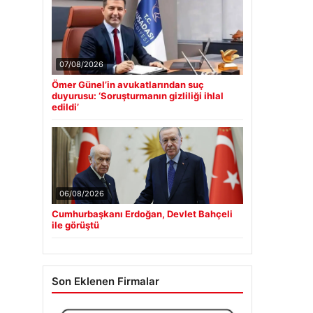
07/08/2026
Ömer Günel’in avukatlarından suç
duyurusu: ‘Soruşturmanın gizliliği ihlal
edildi’
06/08/2026
Cumhurbaşkanı Erdoğan, Devlet Bahçeli
ile görüştü
Son Eklenen Firmalar