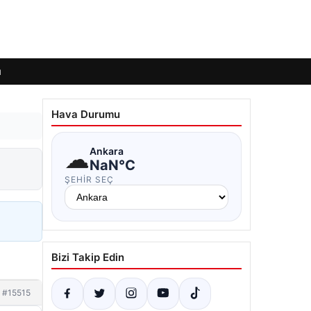
ı
Hava Durumu
☁
Ankara
NaN°C
ŞEHIR SEÇ
Bizi Takip Edin
#15515