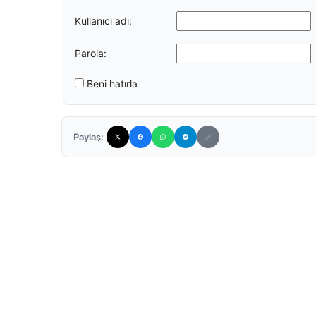
Kullanıcı adı:
Parola:
Beni hatırla
Paylaş: