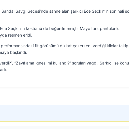
andal Saygı Gecesi’nde sahne alan şarkıcı Ece Seçkin’in son hali s
 Ece Seçkin’in kostümü de beğenilmemişti. Mayo tarz pantolonlu
ayda resmen eridi.
e performansındaki fit görünümü dikkat çekerken, verdiği kilolar takipç
maya başlandı.
verdi?”, “Zayıflama iğnesi mi kullandı?” soruları yağdı. Şarkıcı ise kon
adı.