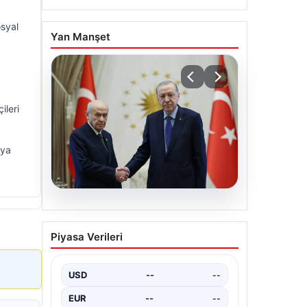
osyal
Yan Manşet
ileri
uya
06.08.2026
Cumhurbaşkanı Erdoğan,
Piyasa Verileri
Devlet Bahçeli ile görüştü
USD
--
--
EUR
--
--