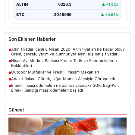
ALTIN
6326.3
▲ +1.52%
BTC
3049999
▲ +0.63%
Son Eklenen Haberler
Altın fiyatları canlı 8 Nisan 2026: Altın fiyatları ne kadar oldu?
■
Gram, çeyrek, yarım ve cumhuriyet altını alış satış fiyatları
Nisan Ayı Merkez Bankası Kararı: Tarih ve Ekonomistlerin
■
Beklentileri
Outdoor Mutfaklar ve Prestijli Yaşam Mekanları
■
Adalet Bakanı Gürlek, Uğur Mumcu Ailesiyle Görüşecek
■
Emekli maaşı ödemeleri ne zaman yatacak? SGK, Bağ-Kur,
■
Emekli Sandığı maaş ödemeleri başladı
Güncel