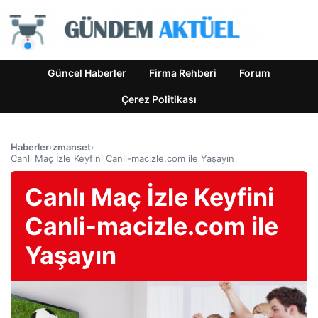
Güncel Haberler
Firma Rehberi
Forum
Çerez Politikası
Haberler
›
zmanset
›
Canlı Maç İzle Keyfini Canli-macizle.com ile Yaşayın
Canlı Maç İzle Keyfini
Canli-macizle.com ile
Yaşayın