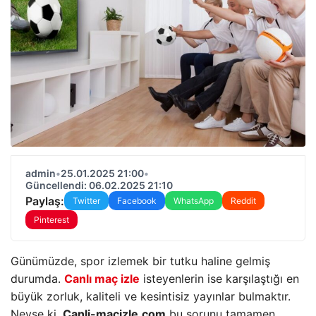
admin
•
25.01.2025 21:00
•
Güncellendi: 06.02.2025 21:10
Paylaş:
Twitter
Facebook
WhatsApp
Reddit
Pinterest
Günümüzde, spor izlemek bir tutku haline gelmiş
durumda.
Canlı maç izle
isteyenlerin ise karşılaştığı en
büyük zorluk, kaliteli ve kesintisiz yayınlar bulmaktır.
Neyse ki,
Canli-macizle.com
bu sorunu tamamen