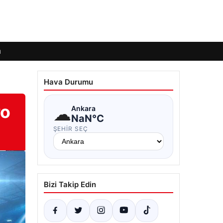
ı
Hava Durumu
ro
☁
Ankara
NaN°C
ŞEHIR SEÇ
Bizi Takip Edin