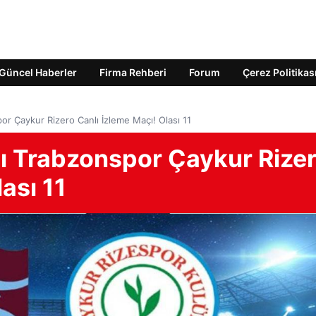
Güncel Haberler
Firma Rehberi
Forum
Çerez Politikas
or Çaykur Rizero Canlı İzleme Maçı! Olası 11
sı Trabzonspor Çaykur Rize
ası 11