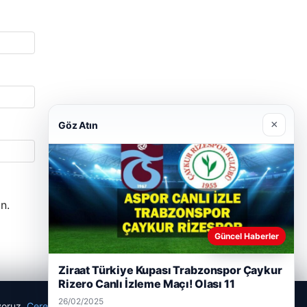
×
Göz Atın
n.
Güncel Haberler
Ziraat Türkiye Kupası Trabzonspor Çaykur
Rizero Canlı İzleme Maçı! Olası 11
26/02/2025
ıyoruz.
Çerez Politikamız
Reddet
Kabul Et