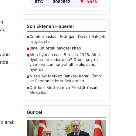
BTC
3052852
▼ -0.95%
un
Son Eklenen Haberler
açı.
Cumhurbaşkanı Erdoğan, Devlet Bahçeli
■
ile görüştü
Bavulun ortak paydası kitap
■
Oyunu
Altın fiyatları canlı 8 Nisan 2026: Altın
■
fiyatları ne kadar oldu? Gram, çeyrek,
unda,
yarım ve cumhuriyet altını alış satış
fiyatları
Nisan Ayı Merkez Bankası Kararı: Tarih
■
ve Ekonomistlerin Beklentileri
Outdoor Mutfaklar ve Prestijli Yaşam
■
Mekanları
Güncel
 olarak