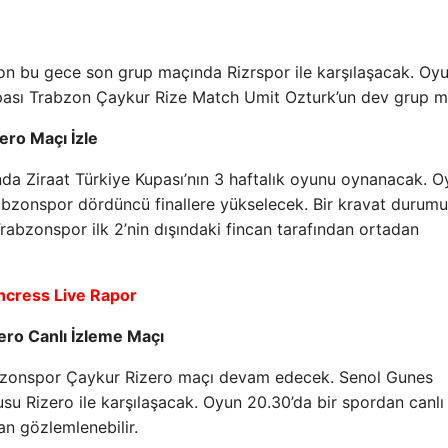
on bu gece son grup maçında Rizrspor ile karşılaşacak. Oy
pası Trabzon Çaykur Rize Match Umit Ozturk’un dev grup m
ro Maçı İzle
da Ziraat Türkiye Kupası’nın 3 haftalık oyunu oynanacak. 
Trabzonspor dördüncü finallere yükselecek. Bir kravat durum
rabzonspor ilk 2’nin dışındaki fincan tarafından ortadan
cress Live Rapor
ero Canlı İzleme Maçı
abzonspor Çaykur Rizero maçı devam edecek. Senol Gunes
u Rizero ile karşılaşacak. Oyun 20.30’da bir spordan canlı
an gözlemlenebilir.