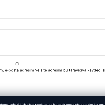
m, e-posta adresim ve site adresim bu tarayıcıya kaydedilsi
 deneyiminizi kişiselleştirmek ve geliştirmek amacıyla çerezler kullan