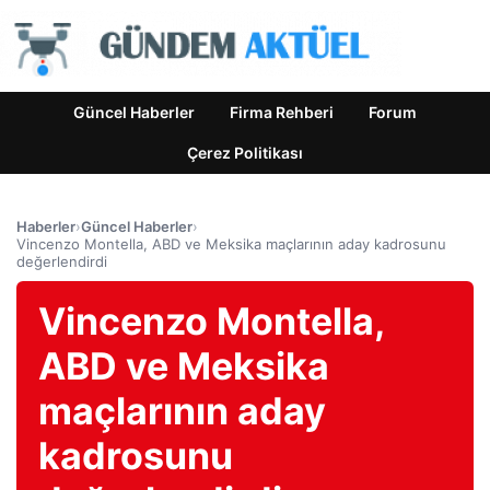
Güncel Haberler
Firma Rehberi
Forum
Çerez Politikası
Haberler
›
Güncel Haberler
›
Vincenzo Montella, ABD ve Meksika maçlarının aday kadrosunu
değerlendirdi
Vincenzo Montella,
ABD ve Meksika
maçlarının aday
kadrosunu