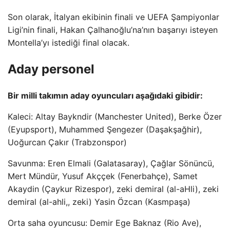
Son olarak, İtalyan ekibinin finali ve UEFA Şampiyonlar
Ligi’nin finali, Hakan Çalhanoğlu’na’nın başarıyı isteyen
Montella’yı istediği final olacak.
Aday personel
Bir milli takımın aday oyuncuları aşağıdaki gibidir:
Kaleci: Altay Baykndir (Manchester United), Berke Özer
(Eyupsport), Muhammed Şengezer (Daşakşağhir),
Uoğurcan Çakır (Trabzonspor)
Savunma: Eren Elmali (Galatasaray), Çağlar Sönüncü,
Mert Mündür, Yusuf Akççek (Fenerbahçe), Samet
Akaydin (Çaykur Rizespor), zeki demiral (al-aHli), zeki
demiral (al-ahli,, zeki) Yasin Özcan (Kasmpaşa)
Orta saha oyuncusu: Demir Ege Baknaz (Rio Ave),