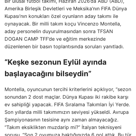
Bir ulusal futbol takımı, Haziran 2026’da ABD (ABD),
Amerika Birleşik Devletleri ve Meksika’nın FIFA Dünya
Kupası’nın konukları özel oyunların aday takımı ile
oynayacak. Bir milli takım koçu Vincenzo Montella,
aday personelin duyurulmasından sonra TFSAN
DOGAN CAMP TFF’de ve eğitim merkezinde
düzenlenen bir basın toplantısında soruları yanıtladı.
“Keşke sezonun Eylül ayında
başlayacağını bilseydin”
Montella, oyuncunun tercihi kriterlerini açıklıyor, “sezon
sonundan 2 dost maçlar. Dünya Kupası iki rakibe karşı
ev sahipliği yapacak. FIFA Sıralama Takımları İyi Yerde.
Son yıllarda milli takımımızın seviyesi yükseldi. Avrupa
Şampiyonasının tesisine aynı zaman almayacağız.
“Takım eksiklikten muzdarip mi?” İtalyan teknisyeni
sorusu, “Son 2 oyumuza baktığınızda 6 gol attık. Bu tür