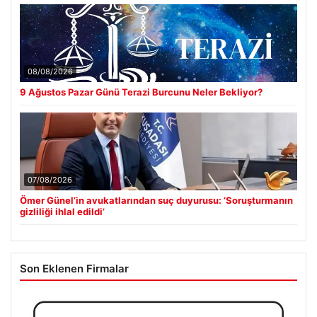
08/08/2026
9 Ağustos Pazar Günü Terazi Burcunu Neler Bekliyor?
07/08/2026
Ömer Günel’in avukatlarından suç duyurusu: ‘Soruşturmanın
gizliliği ihlal edildi’
Son Eklenen Firmalar