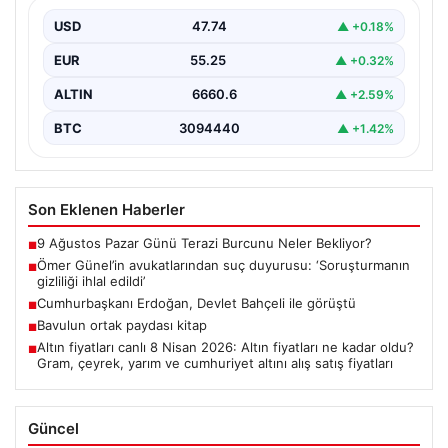
edildi’
USD
47.74
▲ +0.18%
EUR
55.25
▲ +0.32%
ALTIN
6660.6
▲ +2.59%
BTC
3094440
▲ +1.42%
Son Eklenen Haberler
9 Ağustos Pazar Günü Terazi Burcunu Neler Bekliyor?
■
Ömer Günel’in avukatlarından suç duyurusu: ‘Soruşturmanın
■
gizliliği ihlal edildi’
Cumhurbaşkanı Erdoğan, Devlet Bahçeli ile görüştü
■
Bavulun ortak paydası kitap
■
Altın fiyatları canlı 8 Nisan 2026: Altın fiyatları ne kadar oldu?
■
Gram, çeyrek, yarım ve cumhuriyet altını alış satış fiyatları
Güncel