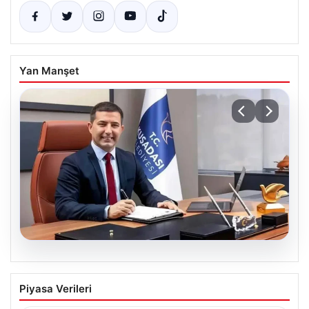
Yan Manşet
07.08.2026
Ömer Günel’in avukatlarından suç
Piyasa Verileri
duyurusu: ‘Soruşturmanın gizliliği ihlal