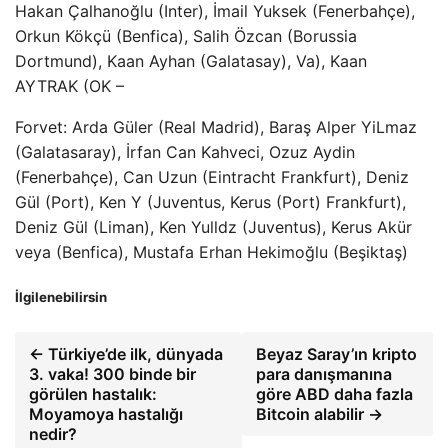
Hakan Çalhanoğlu (Inter), İmail Yuksek (Fenerbahçe),
Orkun Kökçü (Benfica), Salih Özcan (Borussia
Dortmund), Kaan Ayhan (Galatasay), Va), Kaan
AYTRAK (OK –
Forvet: Arda Güler (Real Madrid), Baraş Alper YiLmaz
(Galatasaray), İrfan Can Kahveci, Ozuz Aydin
(Fenerbahçe), Can Uzun (Eintracht Frankfurt), Deniz
Gül (Port), Ken Y (Juventus, Kerus (Port) Frankfurt),
Deniz Gül (Liman), Ken Yulldz (Juventus), Kerus Akür
veya (Benfica), Mustafa Erhan Hekimoğlu (Beşiktaş)
İlgilenebilirsin
← Türkiye’de ilk, dünyada
Beyaz Saray’ın kripto
3. vaka! 300 binde bir
para danışmanına
görülen hastalık:
göre ABD daha fazla
Moyamoya hastalığı
Bitcoin alabilir →
nedir?