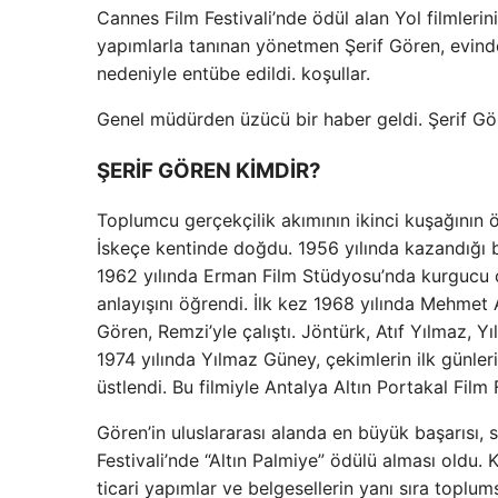
Cannes Film Festivali’nde ödül alan Yol filmlerini
yapımlarla tanınan yönetmen Şerif Gören, evind
nedeniyle entübe edildi. koşullar.
Genel müdürden üzücü bir haber geldi. Şerif Gör
ŞERİF GÖREN KİMDİR?
Toplumcu gerçekçilik akımının ikinci kuşağının 
İskeçe kentinde doğdu. 1956 yılında kazandığı b
1962 yılında Erman Film Stüdyosu’nda kurgucu ol
anlayışını öğrendi. İlk kez 1968 yılında Mehmet 
Gören, Remzi’yle çalıştı. Jöntürk, Atıf Yılmaz, 
1974 yılında Yılmaz Güney, çekimlerin ilk günle
üstlendi. Bu filmiyle Antalya Altın Portakal Film
Gören’in uluslararası alanda en büyük başarısı,
Festivali’nde “Altın Palmiye” ödülü alması oldu. 
ticari yapımlar ve belgesellerin yanı sıra toplums