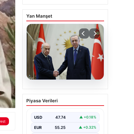
Yan Manşet
06.08.2026
Cumhurbaşkanı
Piyasa Verileri
Erdoğan, Devlet Bahçeli
ile görüştü
USD
47.74
▲ +0.18%
rest
EUR
55.25
▲ +0.32%