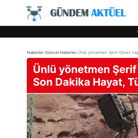
Haberler
›
Güncel Haberler
›
Ünlü yönetmen Şerif Gören haya
Ünlü yönetmen Şerif 
Son Dakika Hayat, Tü