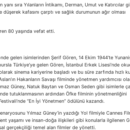
n yanı sıra Yılanların İntikamı, Derman, Umut ve Katırcılar gi
e düşerek kafasını çarptı ve sağlık durumunun ağır olması
en 80 yaşında vefat etti.
önde gelen isimlerinden Şerif Gören, 14 Ekim 1944’te Yunanis
ursla Türkiye’ye gelen Gören, İstanbul Erkek Lisesi’nde oku
arak sinema kariyerine başladı ve bu süre zarfında hızlı k
Aslan’ın Hakanların Savaşı filminde yönetmen yardımcısı ola
Yılmaz Güney, Natuk Baytan ve Osman Seden gibi isimlerle çal
rinde tutuklanmasının ardından Öfke filminin yönetmenliğini
 Festivali’nde “En İyi Yönetmen” ödülünü kazandı.
 senaryosunu Yılmaz Güney’in yazdığı Yol filmiyle Cannes Fi
Kent yaşamı ve insan-doğa ilişkileri gibi konularla ilgilenen 
al gerçekçiliği temel alan filmler de yönetti.