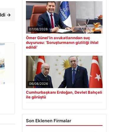
ldi →
07/08/2026
Ömer Günel’in avukatlarından suç
duyurusu: ‘Soruşturmanın gizliliği ihlal
edildi’
06/08/2026
Cumhurbaşkanı Erdoğan, Devlet Bahçeli
ile görüştü
Son Eklenen Firmalar