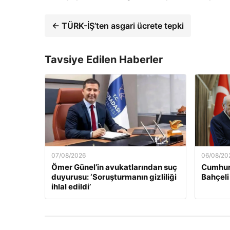
← TÜRK-İŞ’ten asgari ücrete tepki
Tavsiye Edilen Haberler
07/08/2026
06/08/20
Ömer Günel’in avukatlarından suç
Cumhur
duyurusu: ‘Soruşturmanın gizliliği
Bahçeli
ihlal edildi’