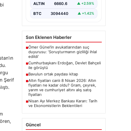
ALTIN
6660.6
▲ +2.59%
bi
BTC
3094440
▲ +1.42%
Son Eklenen Haberler
Ömer Günel’in avukatlarından suç
■
duyurusu: ‘Soruşturmanın gizliliği ihlal
edildi’
tan’ın
Cumhurbaşkanı Erdoğan, Devlet Bahçeli
■
du.
ile görüştü
urgu
Bavulun ortak paydası kitap
■
n Şerif
Altın fiyatları canlı 8 Nisan 2026: Altın
■
fiyatları ne kadar oldu? Gram, çeyrek,
ıştı.
yarım ve cumhuriyet altını alış satış
fiyatları
Nisan Ayı Merkez Bankası Kararı: Tarih
■
ve Ekonomistlerin Beklentileri
lm
Gören,
Güncel