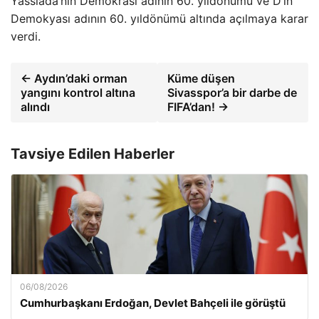
Yassiada’nın Demokrasi adının 60. yıldönümü ve D’ın
Demokyası adının 60. yıldönümü altında açılmaya karar
verdi.
← Aydın’daki orman
Küme düşen
yangını kontrol altına
Sivasspor’a bir darbe de
alındı
FIFA’dan! →
Tavsiye Edilen Haberler
06/08/2026
Cumhurbaşkanı Erdoğan, Devlet Bahçeli ile görüştü