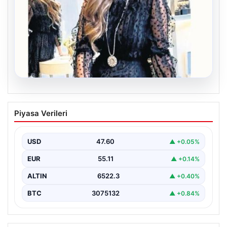
06.08.2026
Bavulun ortak paydası kitap
Piyasa Verileri
Çocukluğundan bu yana aynı anda birkaç kitap
okuduğunu söyleyen Şahin, Türkçe’nin yanı sıra bildiği…
USD
47.60
▲ +0.05%
EUR
55.11
▲ +0.14%
ALTIN
6522.3
▲ +0.40%
BTC
3075132
▲ +0.84%