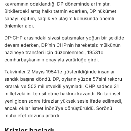
kavramının odaklandığı DP döneminde artmıştır.
Bitkilerdeki artış halkı tatmin ederken, DP hükümeti
sanayi, eğitim, sağlık ve ulaşım konusunda önemli
önlemler aldı.
DP-CHP arasındaki siyasi çatışmalar yoğun bir şekilde
devam ederken, DP’nin CHP’nin hareketsiz mülkünün
hazineye transferi için düzenlenmesi, 1953’te
cumhurbaşkanının onayıyla yürürlüğe girdi.
Takvimler 2 Mayıs 1954’te gösterildiğinde insanlar
sandık başına döndü. DP, oyların yüzde 57’sini rekoru
kırarak ve 502 milletvekili yayınladı. CHP sadece 31
milletvekilini temsil etme hakkını kazandı. Bu tarihsel
yenilgiden sonra itirazlar yüksek sesle ifade edilmedi,
ancak oklar İsmet İnönü’ye dönüştürüldü. Sorönü
muhalefet dozunu artırdı.
Krizler başladı