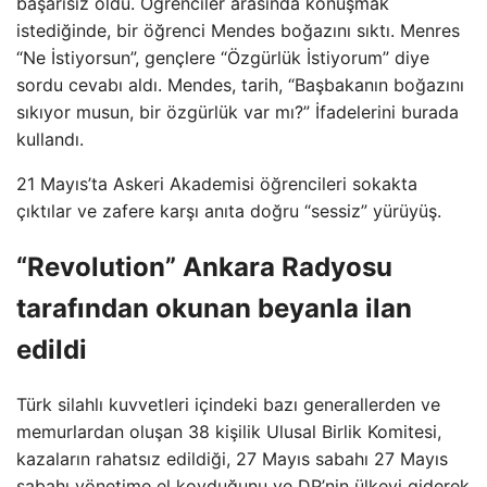
başarısız oldu. Öğrenciler arasında konuşmak
istediğinde, bir öğrenci Mendes boğazını sıktı. Menres
“Ne İstiyorsun”, gençlere “Özgürlük İstiyorum” diye
sordu cevabı aldı. Mendes, tarih, “Başbakanın boğazını
sıkıyor musun, bir özgürlük var mı?” İfadelerini burada
kullandı.
21 Mayıs’ta Askeri Akademisi öğrencileri sokakta
çıktılar ve zafere karşı anıta doğru “sessiz” yürüyüş.
“Revolution” Ankara Radyosu
tarafından okunan beyanla ilan
edildi
Türk silahlı kuvvetleri içindeki bazı generallerden ve
memurlardan oluşan 38 kişilik Ulusal Birlik Komitesi,
kazaların rahatsız edildiği, 27 Mayıs sabahı 27 Mayıs
sabahı yönetime el koyduğunu ve DP’nin ülkeyi giderek