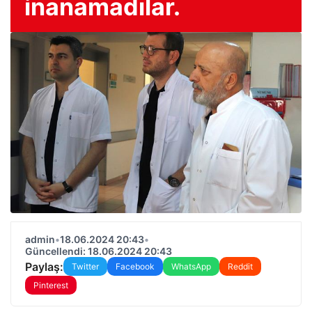
inanamadılar.
admin
•
18.06.2024 20:43
•
Güncellendi: 18.06.2024 20:43
Paylaş:
Twitter
Facebook
WhatsApp
Reddit
Pinterest