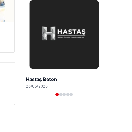
Enes Kaplan Avukatlık Bürosu
28/04/2026