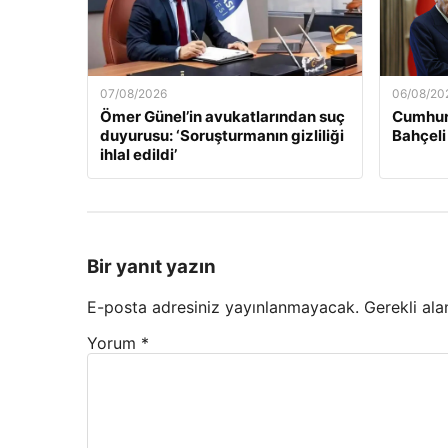
07/08/2026
06/08/20
Ömer Günel’in avukatlarından suç
Cumhur
duyurusu: ‘Soruşturmanın gizliliği
Bahçeli
ihlal edildi’
Bir yanıt yazın
E-posta adresiniz yayınlanmayacak.
Gerekli ala
Yorum
*