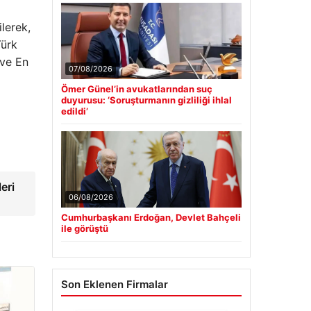
ilerek,
Türk
 ve En
07/08/2026
Ömer Günel’in avukatlarından suç
duyurusu: ‘Soruşturmanın gizliliği ihlal
edildi’
eri
06/08/2026
Cumhurbaşkanı Erdoğan, Devlet Bahçeli
ile görüştü
Son Eklenen Firmalar