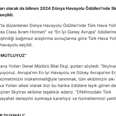
ları olarak da bilinen 2024 Dünya Havayolu Ödülleri’nde S
seçildi.
ta düzenlenen Dünya Havayolu Ödülleri’nde Türk Hava Yolla
ness Class İkram Hizmeti” ve “En İyi Güney Avrupa” ödüllerine
eştirdiği bağımsız araştırma sonuçlarına göre Türk Hava Yoll
havayolu seçildi.
OK MUTLUYUZ”
va Yolları Genel Müdürü Bilal Ekşi, şunları söyledi: “Skytra
uyuyoruz. Avrupa’nın En İyi Havayolu ve Güney Avrupa’nın En
 hizmetimizin mükemmelliğiyle tanınmak, tüm ekibimizin sıkı
va Yolları ailesi olarak bizi bu harika ödüllere layık gören de
çiren Skytrax ekibine teşekkür ederiz. “DNA’mızdaki Türk
r seyahat deneyimi sunmaya kararlıyız ve hizmetlerimizi yen
R DUYMALI”