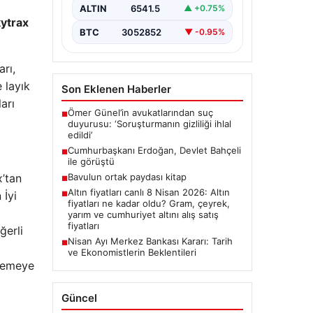
ALTIN
6541.5
▲ +0.75%
kytrax
BTC
3052852
▼ -0.95%
rı,
 layık
Son Eklenen Haberler
arı
Ömer Günel’in avukatlarından suç
■
duyurusu: ‘Soruşturmanın gizliliği ihlal
edildi’
Cumhurbaşkanı Erdoğan, Devlet Bahçeli
■
ile görüştü
x’tan
Bavulun ortak paydası kitap
■
Altın fiyatları canlı 8 Nisan 2026: Altın
 İyi
■
fiyatları ne kadar oldu? Gram, çeyrek,
yarım ve cumhuriyet altını alış satış
fiyatları
ğerli
Nisan Ayı Merkez Bankası Kararı: Tarih
■
ve Ekonomistlerin Beklentileri
ilemeye
Güncel