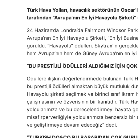
Türk Hava Yolları, havacılık sektörünün Oscar’
tarafından “Avrupa’nın En İyi Havayolu Şirketi” 
24 Haziran’da Londra’da Fairmont Windsor Park’
Avrupa’nın En İyi Havayolu Şirketi, “En İyi Busi
görüldü. “Havayolu” ödülleri. Skytrax’ın gerçekl
hem Avrupa’nın hem de Güney Avrupa’nın en iyi 
“BU PRESTİJLİ ÖDÜLLERİ ALDIĞIMIZ İÇİN Ç
Ödüllere ilişkin değerlendirmede bulunan Türk Ha
bu prestijli ödülleri almaktan büyük mutluluk d
Havayolu şirketi seçilmek ve birinci sınıf ikram
çalışmasının ve özverisinin bir kanıtıdır. Türk Ha
yolcularımıza ve bu derecelendirmeyi hayata ge
misafirperverliğiyle yolcularımıza benzersiz bi
ve geliştirmeye devam edeceğiz” dedi.
“TURKISH DO&CO BU BAŞARIDAN ÇOK GURU