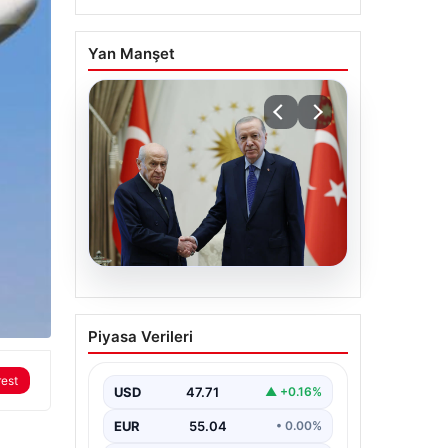
Yan Manşet
06.08.2026
Cumhurbaşkanı
Piyasa Verileri
Erdoğan, Devlet Bahçeli
ile görüştü
rest
USD
47.71
▲ +0.16%
EUR
55.04
• 0.00%