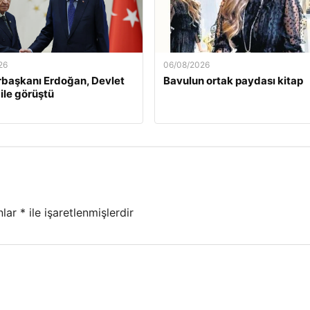
26
06/08/2026
başkanı Erdoğan, Devlet
Bavulun ortak paydası kitap
 ile görüştü
nlar
*
ile işaretlenmişlerdir