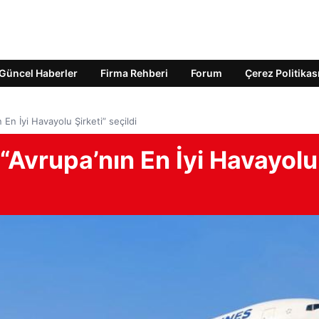
Güncel Haberler
Firma Rehberi
Forum
Çerez Politikas
n İyi Havayolu Şirketi” seçildi
Avrupa’nın En İyi Havayolu