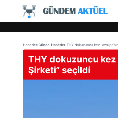
Haberler
›
Güncel Haberler
›
THY dokuzuncu kez “Avrupa’nın E
THY dokuzuncu kez “
Şirketi” seçildi