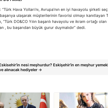
“Türk Hava Yolları’nı, Avrupa’nın en iyi havayolu şirketi seç
şarıya ulaşarak müşterilerinin favorisi olmayı kanıtlayan 
rı, “Türk DO&CO Yılın başarılı havayolu ve ikram ortağı olan
an , bu başarıdan büyük gurur duymalıdır” dedi.
Eskisehir’in nesi meşhurdur? Eskişehir’in en meşhur yemekl
ve alınacak hediyeler →