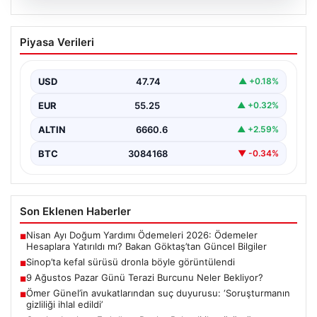
09.08.2026
Sinop’ta kefal sürüsü dronla böyle
Piyasa Verileri
görüntülendi
Karadeniz'in Sinop kıyılarında avlanmak için deniz
yüzeyine çıkan yüzlerce kefal balığı dronla
USD
47.74
▲ +0.18%
görüntülendi. 1…
EUR
55.25
▲ +0.32%
ALTIN
6660.6
▲ +2.59%
BTC
3084168
▼ -0.34%
Son Eklenen Haberler
Nisan Ayı Doğum Yardımı Ödemeleri 2026: Ödemeler
■
Hesaplara Yatırıldı mı? Bakan Göktaş’tan Güncel Bilgiler
Sinop’ta kefal sürüsü dronla böyle görüntülendi
■
9 Ağustos Pazar Günü Terazi Burcunu Neler Bekliyor?
■
Ömer Günel’in avukatlarından suç duyurusu: ‘Soruşturmanın
■
gizliliği ihlal edildi’