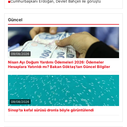
Cumhurbaşkanı Erdoğan, Devlet Bahçeli ile görüştü
■
Güncel
09/08/2026
Nisan Ayı Doğum Yardımı Ödemeleri 2026: Ödemeler
Hesaplara Yatırıldı mı? Bakan Göktaş’tan Güncel Bilgiler
09/08/2026
Sinop’ta kefal sürüsü dronla böyle görüntülendi