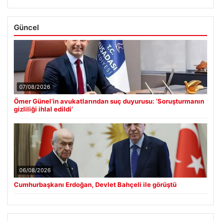
Güncel
07/08/2026
Ömer Günel’in avukatlarından suç duyurusu: ‘Soruşturmanın
gizliliği ihlal edildi’
06/08/2026
Cumhurbaşkanı Erdoğan, Devlet Bahçeli ile görüştü