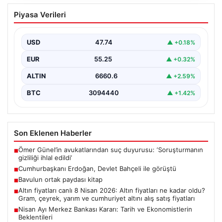
Cumhurbaşkanı Erdoğan, Devlet
Piyasa Verileri
Bahçeli ile görüştü
USD
47.74
▲ +0.18%
EUR
55.25
▲ +0.32%
ALTIN
6660.6
▲ +2.59%
BTC
3094440
▲ +1.42%
Son Eklenen Haberler
Ömer Günel’in avukatlarından suç duyurusu: ‘Soruşturmanın
■
gizliliği ihlal edildi’
Cumhurbaşkanı Erdoğan, Devlet Bahçeli ile görüştü
■
Bavulun ortak paydası kitap
■
Altın fiyatları canlı 8 Nisan 2026: Altın fiyatları ne kadar oldu?
■
Gram, çeyrek, yarım ve cumhuriyet altını alış satış fiyatları
Nisan Ayı Merkez Bankası Kararı: Tarih ve Ekonomistlerin
■
Beklentileri