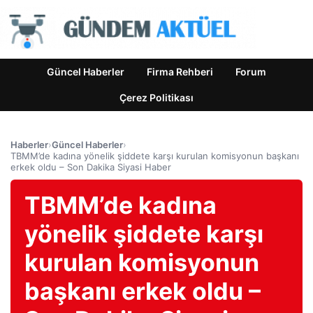
Güncel Haberler
Firma Rehberi
Forum
Çerez Politikası
Haberler
›
Güncel Haberler
›
TBMM’de kadına yönelik şiddete karşı kurulan komisyonun başkanı
erkek oldu – Son Dakika Siyasi Haber
TBMM’de kadına
yönelik şiddete karşı
kurulan komisyonun
başkanı erkek oldu –