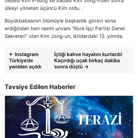
dedesi Kim Il-sung ve babası Kim Jong-il’den sonra
ülkeyi yöneten üçüncü Kim oldu. .
Büyükbabasının ölümüyle başkanlık görevi sona
erdiğinden beri resmi unvanı “Kore İşçi Partisi Genel
Sekreteri” olan Kim Jong-un, iktidardaki 13. yılında.
← Instagram
İçtiği kahve hayatını kurtardı!
Türkiye’de
Kaçırdığı uçak birkaç dakika
yeniden açıldı
sonra düştü →
Tavsiye Edilen Haberler