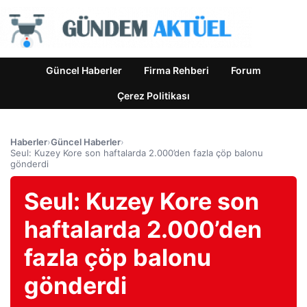
Güncel Haberler
Firma Rehberi
Forum
Çerez Politikası
Haberler
›
Güncel Haberler
›
Seul: Kuzey Kore son haftalarda 2.000’den fazla çöp balonu
gönderdi
Seul: Kuzey Kore son
haftalarda 2.000’den
fazla çöp balonu
gönderdi