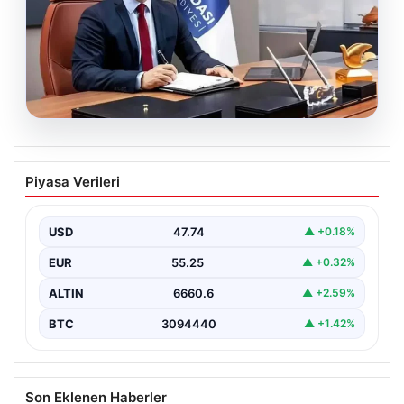
07.08.2026
Ömer Günel’in avukatlarından suç
Piyasa Verileri
duyurusu: ‘Soruşturmanın gizliliği ihlal
edildi’
USD
47.74
▲ +0.18%
EUR
55.25
▲ +0.32%
ALTIN
6660.6
▲ +2.59%
BTC
3094440
▲ +1.42%
Son Eklenen Haberler