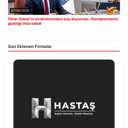
07/08/2026
Ömer Günel’in avukatlarından suç duyurusu: ‘Soruşturmanın
gizliliği ihlal edildi’
Son Eklenen Firmalar