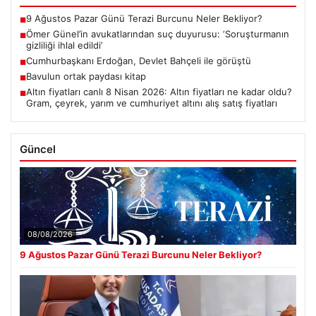
9 Ağustos Pazar Günü Terazi Burcunu Neler Bekliyor?
■
Ömer Günel’in avukatlarından suç duyurusu: ‘Soruşturmanın
■
gizliliği ihlal edildi’
Cumhurbaşkanı Erdoğan, Devlet Bahçeli ile görüştü
■
Bavulun ortak paydası kitap
■
Altın fiyatları canlı 8 Nisan 2026: Altın fiyatları ne kadar oldu?
■
Gram, çeyrek, yarım ve cumhuriyet altını alış satış fiyatları
Güncel
08/08/2026
9 Ağustos Pazar Günü Terazi Burcunu Neler Bekliyor?