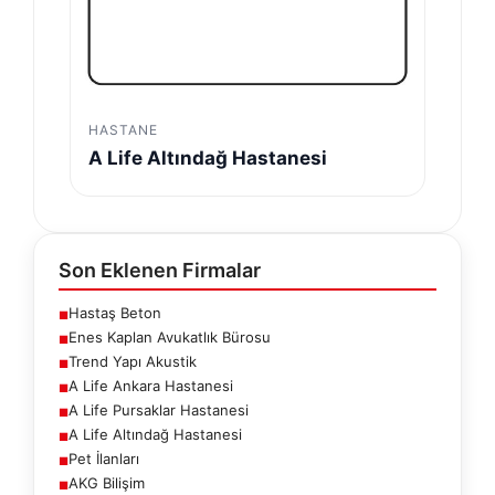
HASTANE
A Life Altındağ Hastanesi
Son Eklenen Firmalar
Hastaş Beton
■
Enes Kaplan Avukatlık Bürosu
■
Trend Yapı Akustik
■
A Life Ankara Hastanesi
■
A Life Pursaklar Hastanesi
■
A Life Altındağ Hastanesi
■
Pet İlanları
■
AKG Bilişim
■