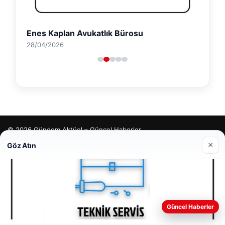
Enes Kaplan Avukatlık Bürosu
28/04/2026
© 2026 Gündem Aktüel – Güncel Haberler
×
Göz Atın
tcio
Web sitemizi nasıl kullandığınızı daha iyi anlayabilmek,
Güncel Haberler
deneyiminizi kişiselleştirmek ve geliştirmek amacıyla çerezler
kullanıyoruz.
Çerez Politikamız