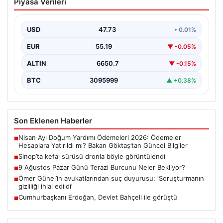
Piyasa Verileri
görüntülendi
Karadeniz'in Sinop kıyılarında avlanmak için deniz
yüzeyine çıkan yüzlerce kefal balığı dronla
USD
47.73
• 0.01%
görüntülendi. 1…
EUR
55.19
▼ -0.05%
ALTIN
6650.7
▼ -0.15%
BTC
3095999
▲ +0.38%
Son Eklenen Haberler
Nisan Ayı Doğum Yardımı Ödemeleri 2026: Ödemeler
■
Hesaplara Yatırıldı mı? Bakan Göktaş’tan Güncel Bilgiler
Sinop’ta kefal sürüsü dronla böyle görüntülendi
■
9 Ağustos Pazar Günü Terazi Burcunu Neler Bekliyor?
■
Ömer Günel’in avukatlarından suç duyurusu: ‘Soruşturmanın
■
gizliliği ihlal edildi’
Cumhurbaşkanı Erdoğan, Devlet Bahçeli ile görüştü
■