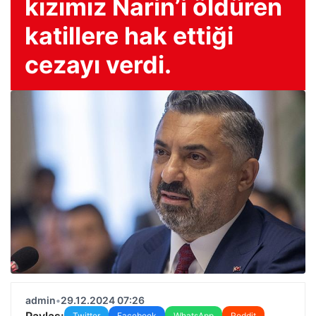
kızımız Narin’i öldüren
katillere hak ettiği
cezayı verdi.
admin
•
29.12.2024 07:26
Paylaş:
Twitter
Facebook
WhatsApp
Reddit