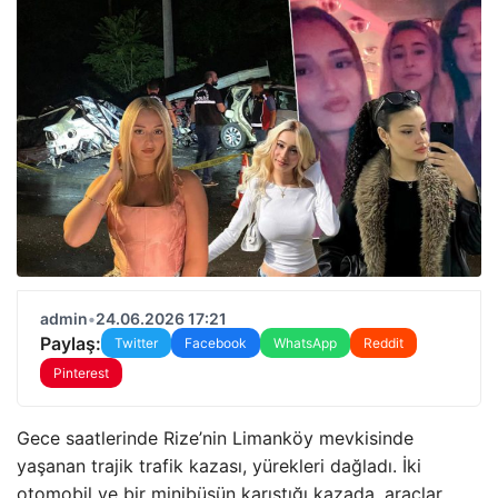
admin
•
24.06.2026 17:21
Paylaş:
Twitter
Facebook
WhatsApp
Reddit
Pinterest
Gece saatlerinde Rize’nin Limanköy mevkisinde
yaşanan trajik trafik kazası, yürekleri dağladı. İki
otomobil ve bir minibüsün karıştığı kazada, araçlar