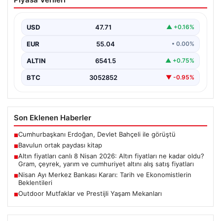
Çocukluğundan bu yana aynı anda birkaç kitap
okuduğunu söyleyen Şahin, Türkçe’nin yanı sıra bildiği…
USD
47.71
▲ +0.16%
EUR
55.04
• 0.00%
ALTIN
6541.5
▲ +0.75%
BTC
3052852
▼ -0.95%
Son Eklenen Haberler
Cumhurbaşkanı Erdoğan, Devlet Bahçeli ile görüştü
■
Bavulun ortak paydası kitap
■
Altın fiyatları canlı 8 Nisan 2026: Altın fiyatları ne kadar oldu?
■
Gram, çeyrek, yarım ve cumhuriyet altını alış satış fiyatları
Nisan Ayı Merkez Bankası Kararı: Tarih ve Ekonomistlerin
■
Beklentileri
Outdoor Mutfaklar ve Prestijli Yaşam Mekanları
■