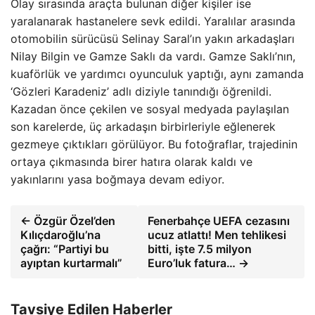
Olay sırasında araçta bulunan diğer kişiler ise
yaralanarak hastanelere sevk edildi. Yaralılar arasında
otomobilin sürücüsü Selinay Saral’ın yakın arkadaşları
Nilay Bilgin ve Gamze Saklı da vardı. Gamze Saklı’nın,
kuaförlük ve yardımcı oyunculuk yaptığı, aynı zamanda
‘Gözleri Karadeniz’ adlı diziyle tanındığı öğrenildi.
Kazadan önce çekilen ve sosyal medyada paylaşılan
son karelerde, üç arkadaşın birbirleriyle eğlenerek
gezmeye çıktıkları görülüyor. Bu fotoğraflar, trajedinin
ortaya çıkmasında birer hatıra olarak kaldı ve
yakınlarını yasa boğmaya devam ediyor.
← Özgür Özel’den
Fenerbahçe UEFA cezasını
Kılıçdaroğlu’na
ucuz atlattı! Men tehlikesi
çağrı: “Partiyi bu
bitti, işte 7.5 milyon
ayıptan kurtarmalı”
Euro’luk fatura… →
Tavsiye Edilen Haberler