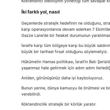
Köktendinci ideolojinin yönettiği tüm savaşlar kı
İki farklı yol, nasıl
Geçenlerde stratejik hedefinin ne olduğunu, stra
karşı operasyonlarına devam ederken 7 Ekim’de 
Gazze Lane’de bir felaket durumunun yaratılmas
İsrail’e karşı tüm bölgeye karşı bu büyük saldırını
büyük bir tarihsel fırsat olduğunu söylemeliyiz.
Hükümetin Hamas politikası, İsrail’in Batı Şeria
yaşanmaz hale getirmek için adım adım ilerlediğ
Aniden, görünüşünüz daha iyi kayboluyoruz.
Bunun yerine, dünya kamuoyu ile örülmesi ve bir
verebilirdi.
Köktendincilik stratejik bir körlük yaratır.