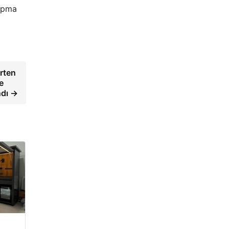
yapma
irten
e
ndı →