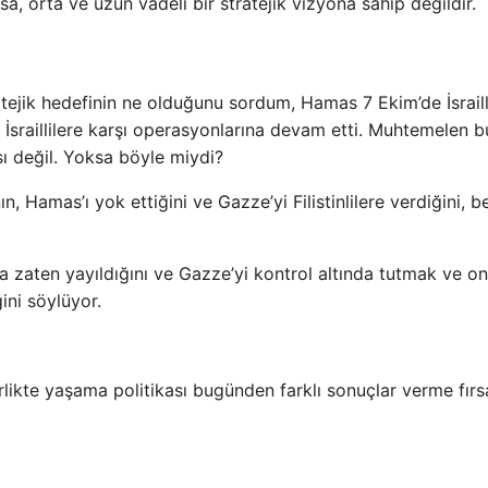
sa, orta ve uzun vadeli bir stratejik vizyona sahip değildir.
tejik hedefinin ne olduğunu sordum, Hamas 7 Ekim’de İsraill
İsraillilere karşı operasyonlarına devam etti. Muhtemelen 
ı değil. Yoksa böyle miydi?
n, Hamas’ı yok ettiğini ve Gazze’yi Filistinlilere verdiğini, b
’da zaten yayıldığını ve Gazze’yi kontrol altında tutmak ve o
ini söylüyor.
likte yaşama politikası bugünden farklı sonuçlar verme fırs