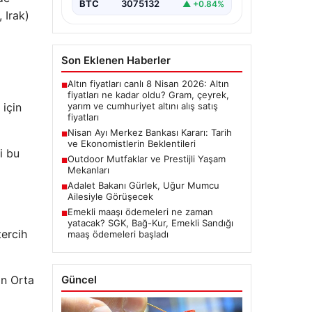
BTC
3075132
▲ +0.84%
 Irak)
Son Eklenen Haberler
Altın fiyatları canlı 8 Nisan 2026: Altın
■
fiyatları ne kadar oldu? Gram, çeyrek,
 için
yarım ve cumhuriyet altını alış satış
fiyatları
Nisan Ayı Merkez Bankası Kararı: Tarih
■
ve Ekonomistlerin Beklentileri
i bu
Outdoor Mutfaklar ve Prestijli Yaşam
■
Mekanları
Adalet Bakanı Gürlek, Uğur Mumcu
■
Ailesiyle Görüşecek
Emekli maaşı ödemeleri ne zaman
■
yatacak? SGK, Bağ-Kur, Emekli Sandığı
tercih
maaş ödemeleri başladı
an Orta
Güncel