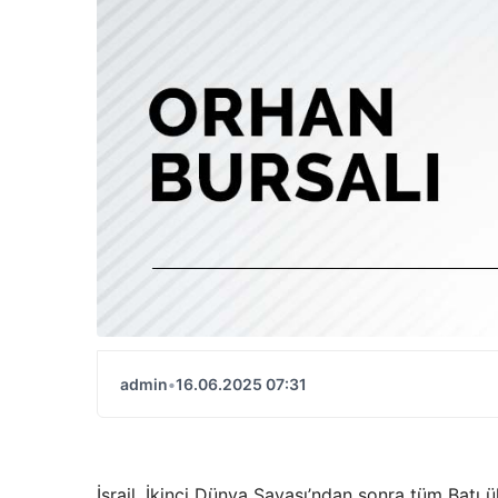
admin
•
16.06.2025 07:31
İsrail, İkinci Dünya Savaşı’ndan sonra tüm Batı ü