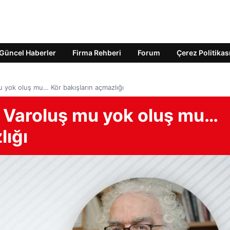
Güncel Haberler
Firma Rehberi
Forum
Çerez Politikas
u yok oluş mu… Kör bakışların açmazlığı
: Varoluş mu yok oluş mu…
lığı