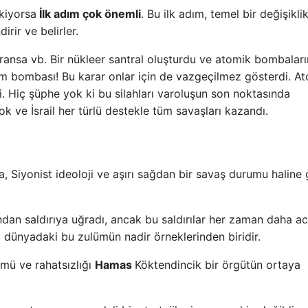
kiyorsa
İlk adım çok önemli
. Bu ilk adım, temel bir değişikli
irir ve belirler.
e, Fransa vb. Bir nükleer santral oluşturdu ve atomik bombaları
atom bombası! Bu karar onlar için de vazgeçilmez gösterdi. A
i. Hiç şüphe yok ki bu silahları varoluşun son noktasında
 ve İsrail her türlü destekle tüm savaşları kazandı.
a, Siyonist ideoloji ve aşırı sağdan bir savaş durumu haline 
afından saldırıya uğradı, ancak bu saldırılar her zaman daha a
, dünyadaki bu zulümün nadir örneklerinden biridir.
zulmü ve rahatsızlığı
Hamas
Köktendincik bir örgütün ortaya