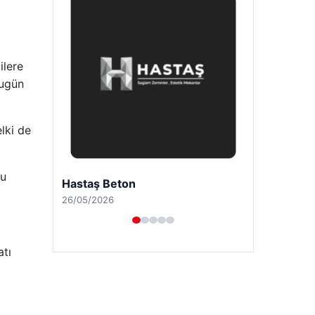
ilere
bugün
elki de
nu
Enes Kaplan Avukatlık Bürosu
28/04/2026
atı