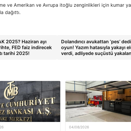
irme ve Amerikan ve Avrupa itoğlu zenginlikleri için kumar 
a dağıttı.
 2025? Haziran ayı
Dolandırıcı avukattan ‘pes’ ded
ihte, FED faiz indirecek
oyun! Yazım hatasıyla yakayı el
ı tarihi 2025!
verdi, adliyede suçüstü yakala
26
04/08/2026