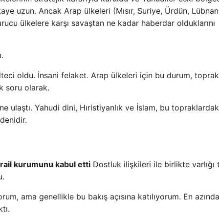
ikaye uzun. Ancak Arap ülkeleri (Mısır, Suriye, Ürdün, Lübnan,
urucu ülkelere karşı savaştan ne kadar haberdar olduklarını
ı.
teci oldu. İnsani felaket. Arap ülkeleri için bu durum, toprak
k soru olarak.
 ulaştı. Yahudi dini, Hıristiyanlık ve İslam, bu topraklardak
denidir.
srail kurumunu kabul etti
Dostluk ilişkileri ile birlikte varlığı 
u.
yorum, ama genellikle bu bakış açısına katılıyorum. En azınd
tı.