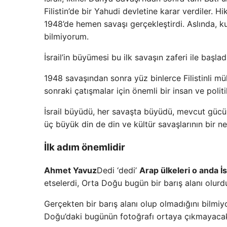
Filistin’de bir Yahudi devletine karar verdiler. H
1948’de hemen savaşı gerçekleştirdi. Aslında, k
bilmiyorum.
İsrail’in büyümesi bu ilk savaşın zaferi ile başlad
1948 savaşından sonra yüz binlerce Filistinli mül
sonraki çatışmalar için önemli bir insan ve politi
İsrail büyüdü, her savaşta büyüdü, mevcut gücüne
üç büyük din de din ve kültür savaşlarının bir ne
İlk adım önemlidir
Ahmet Yavuz
Dedi ‘dedi’
Arap ülkeleri o anda İ
etselerdi, Orta Doğu bugün bir barış alanı olurd
Gerçekten bir barış alanı olup olmadığını bilmi
Doğu’daki bugünün fotoğrafı ortaya çıkmayacak