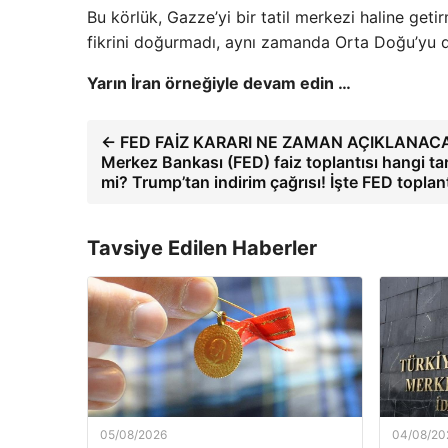
Bu körlük, Gazze’yi bir tatil merkezi haline get
fikrini doğurmadı, aynı zamanda Orta Doğu’yu d
Yarın İran örneğiyle devam edin …
← FED FAİZ KARARI NE ZAMAN AÇIKLANACAK
Merkez Bankası (FED) faiz toplantısı hangi tar
mi? Trump’tan indirim çağrısı! İşte FED toplant
Tavsiye Edilen Haberler
05/08/2026
04/08/20