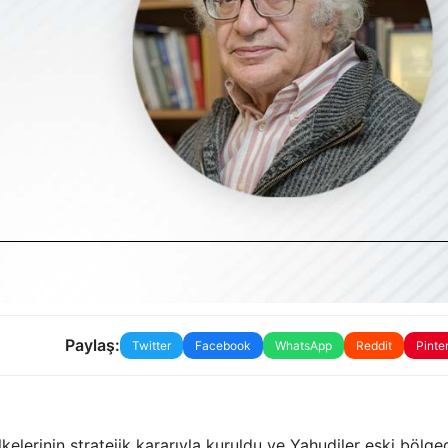
Paylaş:
Twitter
Facebook
WhatsApp
Reddit
Pinte
lkelerinin stratejik kararıyla kuruldu ve Yahudiler eski bölge