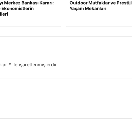
yı Merkez Bankası Kararı:
Outdoor Mutfaklar ve Prestijl
e Ekonomistlerin
Yaşam Mekanları
leri
nlar
*
ile işaretlenmişlerdir