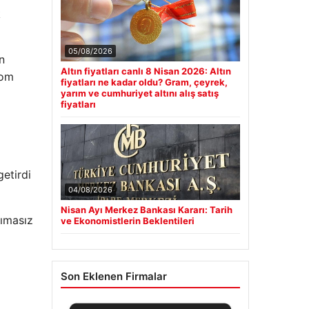
k
05/08/2026
n
Altın fiyatları canlı 8 Nisan 2026: Altın
tom
fiyatları ne kadar oldu? Gram, çeyrek,
yarım ve cumhuriyet altını alış satış
fiyatları
getirdi
04/08/2026
Nisan Ayı Merkez Bankası Kararı: Tarih
cımasız
ve Ekonomistlerin Beklentileri
Son Eklenen Firmalar