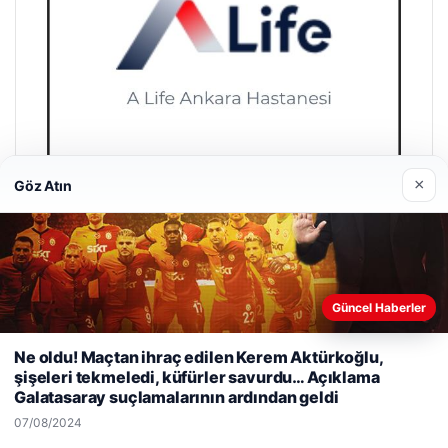
×
Göz Atın
A Life Ankara Hastanesi
27/03/2026
Güncel Haberler
Web sitemizi nasıl kullandığınızı daha iyi anlayabilmek,
Ne oldu! Maçtan ihraç edilen Kerem Aktürkoğlu,
deneyiminizi kişiselleştirmek ve geliştirmek amacıyla çerezler
şişeleri tekmeledi, küfürler savurdu… Açıklama
kullanıyoruz.
Çerez Politikamız
Galatasaray suçlamalarının ardından geldi
Reddet
Kabul Et
07/08/2024
© 2026 Gündem Aktüel – Güncel Haberler