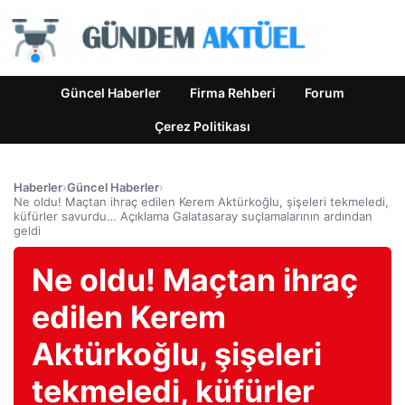
Güncel Haberler
Firma Rehberi
Forum
Çerez Politikası
Haberler
›
Güncel Haberler
›
Ne oldu! Maçtan ihraç edilen Kerem Aktürkoğlu, şişeleri tekmeledi,
küfürler savurdu… Açıklama Galatasaray suçlamalarının ardından
geldi
Ne oldu! Maçtan ihraç
edilen Kerem
Aktürkoğlu, şişeleri
tekmeledi, küfürler