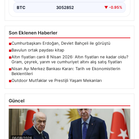
BTC
3052852
▼ -0.95%
Son Eklenen Haberler
Cumhurbaşkanı Erdoğan, Devlet Bahçeli ile görüştü
■
Bavulun ortak paydası kitap
■
Altın fiyatları canlı 8 Nisan 2026: Altın fiyatları ne kadar oldu?
■
Gram, çeyrek, yarım ve cumhuriyet altını alış satış fiyatları
Nisan Ayı Merkez Bankası Kararı: Tarih ve Ekonomistlerin
■
Beklentileri
Outdoor Mutfaklar ve Prestijli Yaşam Mekanları
■
Güncel
06/08/2026