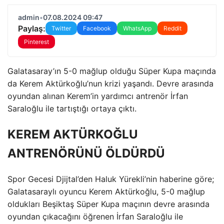
admin
•
07.08.2024 09:47
Paylaş:
Twitter
Facebook
WhatsApp
Reddit
Pinterest
Galatasaray’ın 5-0 mağlup olduğu Süper Kupa maçında
da Kerem Aktürkoğlu’nun krizi yaşandı. Devre arasında
oyundan alınan Kerem’in yardımcı antrenör İrfan
Saraloğlu ile tartıştığı ortaya çıktı.
KEREM AKTÜRKOĞLU
ANTRENÖRÜNÜ ÖLDÜRDÜ
Spor Gecesi Djijtal’den Haluk Yürekli’nin haberine göre;
Galatasaraylı oyuncu Kerem Aktürkoğlu, 5-0 mağlup
oldukları Beşiktaş Süper Kupa maçının devre arasında
oyundan çıkacağını öğrenen İrfan Saraloğlu ile