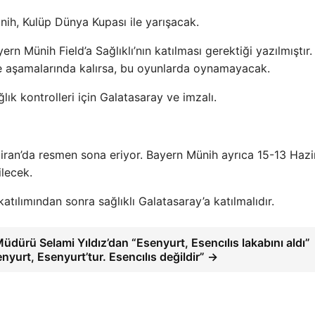
nih, Kulüp Dünya Kupası ile yarışacak.
n Münih Field’a Sağlıklı’nın katılması gerektiği yazılmıştır.
 aşamalarında kalırsa, bu oyunlarda oynamayacak.
ık kontrolleri için Galatasaray ve imzalı.
ran’da resmen sona eriyor. Bayern Münih ayrıca 15-13 Hazi
ilecek.
tılımından sonra sağlıklı Galatasaray’a katılmalıdır.
Müdürü Selami Yıldız’dan “Esenyurt, Esencılıs lakabını aldı”
enyurt, Esenyurt’tur. Esencılıs değildir” →