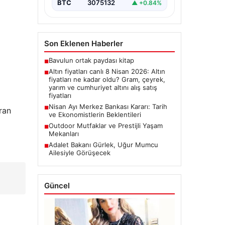
BTC
3075132
▲ +0.84%
Son Eklenen Haberler
Bavulun ortak paydası kitap
■
Altın fiyatları canlı 8 Nisan 2026: Altın
■
fiyatları ne kadar oldu? Gram, çeyrek,
yarım ve cumhuriyet altını alış satış
fiyatları
Nisan Ayı Merkez Bankası Kararı: Tarih
■
ran
ve Ekonomistlerin Beklentileri
Outdoor Mutfaklar ve Prestijli Yaşam
■
Mekanları
Adalet Bakanı Gürlek, Uğur Mumcu
■
Ailesiyle Görüşecek
Güncel