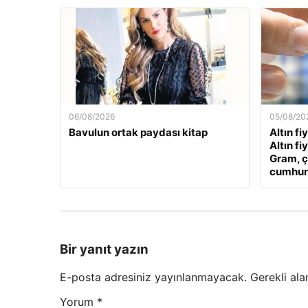
06/08/2026
05/08/20
Bavulun ortak paydası kitap
Altın fi
Altın fi
Gram, ç
cumhuriy
Bir yanıt yazın
E-posta adresiniz yayınlanmayacak.
Gerekli ala
Yorum
*