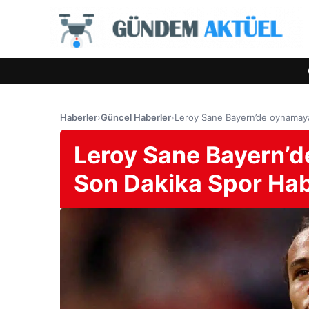
Haberler
›
Güncel Haberler
›
Leroy Sane Bayern’de oynamaya
Leroy Sane Bayern’
Son Dakika Spor Hab