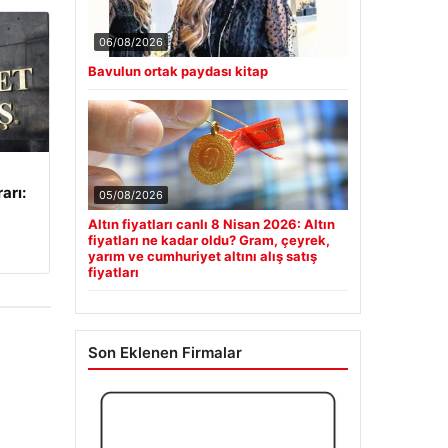
06/08/2026
Bavulun ortak paydası kitap
arı:
05/08/2026
Altın fiyatları canlı 8 Nisan 2026: Altın
fiyatları ne kadar oldu? Gram, çeyrek,
yarım ve cumhuriyet altını alış satış
fiyatları
Son Eklenen Firmalar