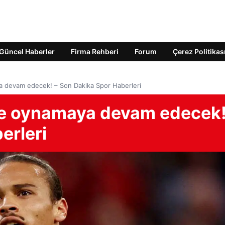
Güncel Haberler
Firma Rehberi
Forum
Çerez Politikas
 devam edecek! – Son Dakika Spor Haberleri
de oynamaya devam edecek!
erleri