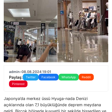
admin
•
08.08.2024 19:01
Paylaş:
Twitter
Facebook
WhatsApp
Reddit
Pinterest
Japonya’da merkez üssü Hyuga-nada Denizi
açıklarında olan 7,1 büyüklüğünde deprem meydana
geldi. Birçok bölgede kuvvetli bir şekilde hissedilen ve