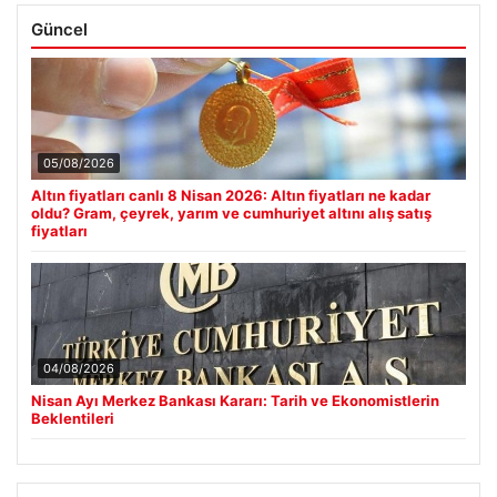
Güncel
05/08/2026
Altın fiyatları canlı 8 Nisan 2026: Altın fiyatları ne kadar
oldu? Gram, çeyrek, yarım ve cumhuriyet altını alış satış
fiyatları
04/08/2026
Nisan Ayı Merkez Bankası Kararı: Tarih ve Ekonomistlerin
Beklentileri