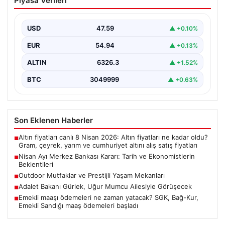
Piyasa Verileri
ve Ekonomistlerin Beklentileri
Türkiye Cumhuriyet Merkez Bankası Para Politikası
Kurulu’nun Nisan ayı faiz kararını açıklamak üzere
USD
47.59
▲ +0.10%
gerçekleştireceği…
EUR
54.94
▲ +0.13%
ALTIN
6326.3
▲ +1.52%
BTC
3049999
▲ +0.63%
Son Eklenen Haberler
Altın fiyatları canlı 8 Nisan 2026: Altın fiyatları ne kadar oldu?
■
Gram, çeyrek, yarım ve cumhuriyet altını alış satış fiyatları
Nisan Ayı Merkez Bankası Kararı: Tarih ve Ekonomistlerin
■
Beklentileri
Outdoor Mutfaklar ve Prestijli Yaşam Mekanları
■
Adalet Bakanı Gürlek, Uğur Mumcu Ailesiyle Görüşecek
■
Emekli maaşı ödemeleri ne zaman yatacak? SGK, Bağ-Kur,
■
Emekli Sandığı maaş ödemeleri başladı