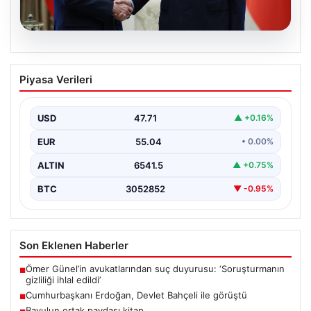
06.08.2026
Cumhurbaşkanı Erdoğan, Devlet
Piyasa Verileri
Bahçeli ile görüştü
USD
47.71
▲ +0.16%
EUR
55.04
• 0.00%
ALTIN
6541.5
▲ +0.75%
BTC
3052852
▼ -0.95%
Son Eklenen Haberler
Ömer Günel’in avukatlarından suç duyurusu: ‘Soruşturmanın
■
gizliliği ihlal edildi’
Cumhurbaşkanı Erdoğan, Devlet Bahçeli ile görüştü
■
Bavulun ortak paydası kitap