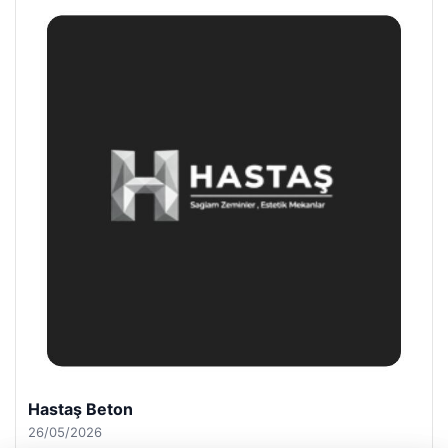
Enes Kaplan Avukatlık Bürosu
28/04/2026