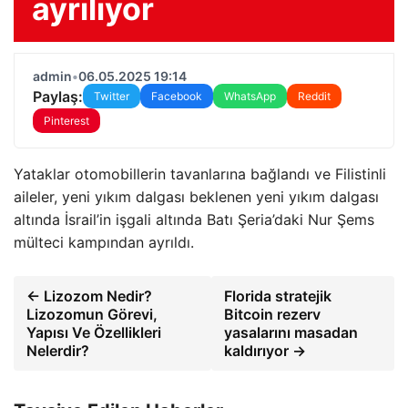
ayrılıyor
admin
•
06.05.2025 19:14
Paylaş:
Twitter
Facebook
WhatsApp
Reddit
Pinterest
Yataklar otomobillerin tavanlarına bağlandı ve Filistinli
aileler, yeni yıkım dalgası beklenen yeni yıkım dalgası
altında İsrail’in işgali altında Batı Şeria’daki Nur Şems
mülteci kampından ayrıldı.
← Lizozom Nedir?
Florida stratejik
Lizozomun Görevi,
Bitcoin rezerv
Yapısı Ve Özellikleri
yasalarını masadan
Nelerdir?
kaldırıyor →