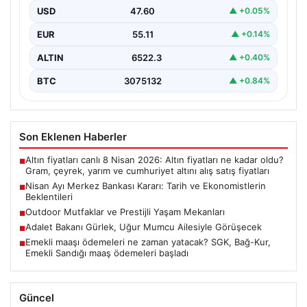
Kurulu’nun Nisan ayı faiz kararını açıklamak üzere
USD
47.60
▲ +0.05%
gerçekleştireceği…
EUR
55.11
▲ +0.14%
ALTIN
6522.3
▲ +0.40%
BTC
3075132
▲ +0.84%
Son Eklenen Haberler
Altın fiyatları canlı 8 Nisan 2026: Altın fiyatları ne kadar oldu?
■
Gram, çeyrek, yarım ve cumhuriyet altını alış satış fiyatları
Nisan Ayı Merkez Bankası Kararı: Tarih ve Ekonomistlerin
■
Beklentileri
Outdoor Mutfaklar ve Prestijli Yaşam Mekanları
■
Adalet Bakanı Gürlek, Uğur Mumcu Ailesiyle Görüşecek
■
Emekli maaşı ödemeleri ne zaman yatacak? SGK, Bağ-Kur,
■
Emekli Sandığı maaş ödemeleri başladı
Güncel