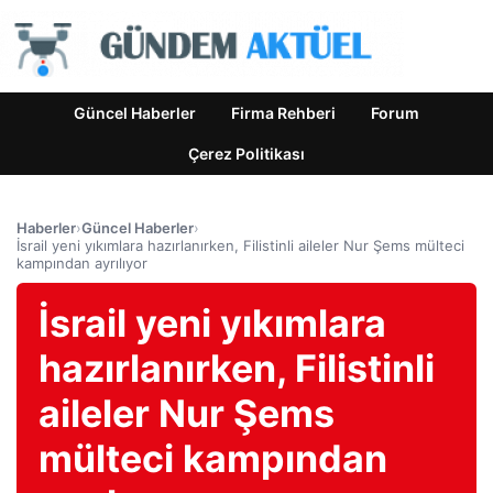
Güncel Haberler
Firma Rehberi
Forum
Çerez Politikası
Haberler
›
Güncel Haberler
›
İsrail yeni yıkımlara hazırlanırken, Filistinli aileler Nur Şems mülteci
kampından ayrılıyor
İsrail yeni yıkımlara
hazırlanırken, Filistinli
aileler Nur Şems
mülteci kampından